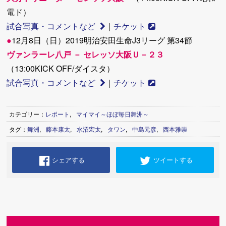
電ド）
試合写真・コメントなど
｜
チケット
●
12月8日（日）2019明治安田生命J3リーグ 第34節
ヴァンラーレ八戸 － セレッソ大阪Ｕ－２３
（13:00KICK OFF/ダイスタ）
試合写真・コメントなど
｜
チケット
カテゴリー：
レポート
,
マイマイ～ほぼ毎日舞洲～
タグ：
舞洲
,
藤本康太
,
水沼宏太
,
タワン
,
中島元彦
,
西本雅崇
シェアする
ツイートする