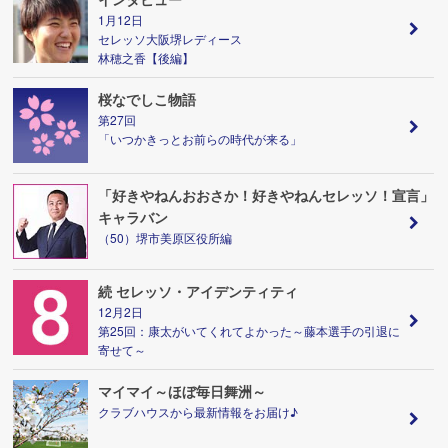
1月12日
セレッソ大阪堺レディース
林穂之香【後編】
桜なでしこ物語
第27回
「いつかきっとお前らの時代が来る」
「好きやねんおおさか！好きやねんセレッソ！宣言」
キャラバン
（50）堺市美原区役所編
続 セレッソ・アイデンティティ
12月2日
第25回：康太がいてくれてよかった～藤本選手の引退に
寄せて～
マイマイ～ほぼ毎日舞洲～
クラブハウスから最新情報をお届け♪