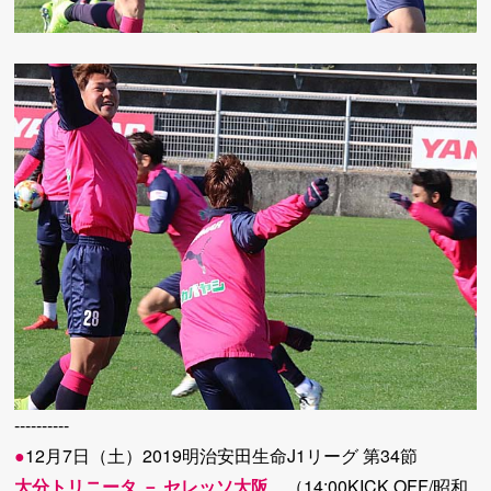
----------
●
12月7日（土）2019明治安田生命J1リーグ 第34節
大分トリニータ － セレッソ大阪
（14:00KICK OFF/昭和