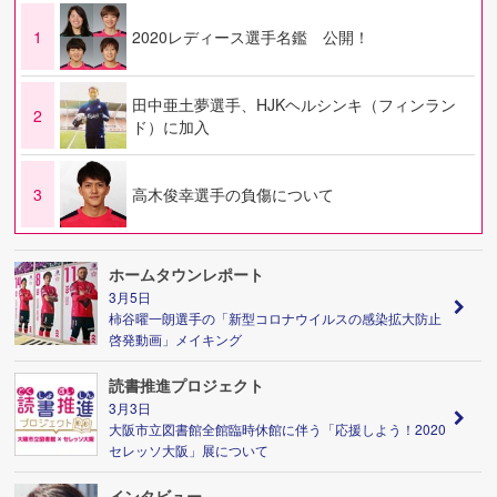
1
2020レディース選手名鑑 公開！
田中亜土夢選手、HJKヘルシンキ（フィンラン
2
ド）に加入
3
高木俊幸選手の負傷について
ホームタウンレポート
3月5日
柿谷曜一朗選手の「新型コロナウイルスの感染拡大防止
啓発動画」メイキング
読書推進プロジェクト
3月3日
大阪市立図書館全館臨時休館に伴う「応援しよう！2020
セレッソ大阪」展について
インタビュー