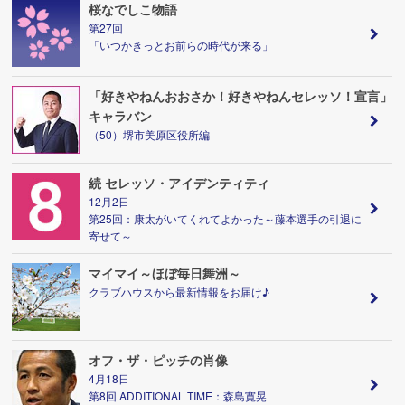
桜なでしこ物語
第27回
「いつかきっとお前らの時代が来る」
「好きやねんおおさか！好きやねんセレッソ！宣言」
キャラバン
（50）堺市美原区役所編
続 セレッソ・アイデンティティ
12月2日
第25回：康太がいてくれてよかった～藤本選手の引退に
寄せて～
マイマイ～ほぼ毎日舞洲～
クラブハウスから最新情報をお届け♪
オフ・ザ・ピッチの肖像
4月18日
第8回 ADDITIONAL TIME：森島寛晃