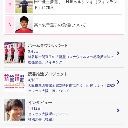
田中亜土夢選手、HJKヘルシンキ（フィンラン
2
ド）に加入
3
高木俊幸選手の負傷について
ホームタウンレポート
3月5日
柿谷曜一朗選手の「新型コロナウイルスの感染拡大防止
啓発動画」メイキング
読書推進プロジェクト
3月3日
大阪市立図書館全館臨時休館に伴う「応援しよう！2020
セレッソ大阪」展について
インタビュー
1月12日
セレッソ大阪堺レディース
林穂之香【後編】