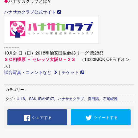
◆
ハナサカクラブとは？
ハナサカクラブ公式サイト
----------
10月21日（日）2018明治安田生命J3リーグ 第28節
ＳＣ相模原 － セレッソ大阪Ｕ－２３
（13:00KICK OFF/ギオン
ス）
試合写真・コメントなど
｜
チケット
カテゴリー：
タグ：
U-18
,
SAKURANEXT
,
ハナサカクラブ
,
喜田陽
,
石尾崚雅
シェアする
ツイートする