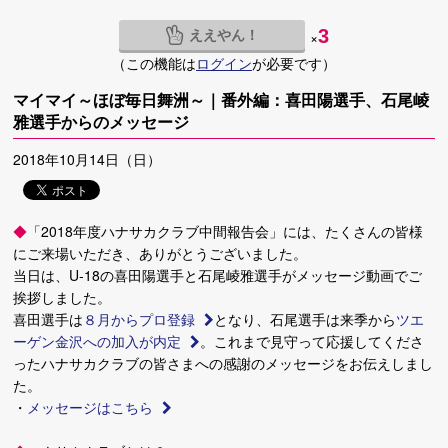
ええやん！
3
×
（この機能は
ログイン
が必要です）
マイマイ～ほぼ毎日舞洲～｜番外編：喜田陽選手、石尾崚
雅選手からのメッセージ
2018年10月14日（日）
◆
「2018年度ハナサカクラブ中間報告会」には、たくさんの皆様
にご来場いただき、ありがとうございました。
当日は、U-18の喜田陽選手と石尾崚雅選手がメッセージ動画でご
挨拶しました。
喜田選手は
８月からプロ登録
となり、石尾選手は来季から
ツエ
ーゲン金沢への加入が内定
。これまで見守って応援してくださ
ったハナサカクラブの皆さまへの感謝のメッセージをお伝えしまし
た。
・
メッセージはこちら