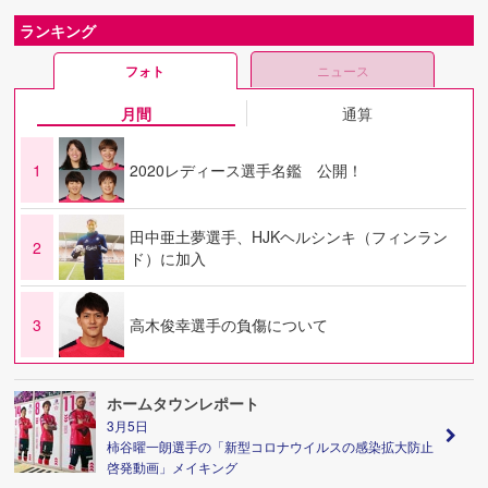
ランキング
フォト
ニュース
月間
通算
1
2020レディース選手名鑑 公開！
田中亜土夢選手、HJKヘルシンキ（フィンラン
2
ド）に加入
3
高木俊幸選手の負傷について
ホームタウンレポート
3月5日
柿谷曜一朗選手の「新型コロナウイルスの感染拡大防止
啓発動画」メイキング