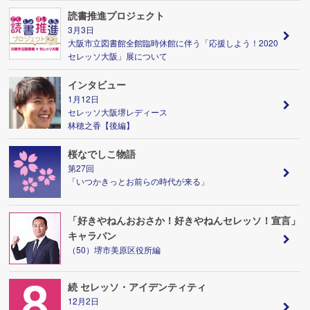
読書推進プロジェクト
3月3日
大阪市立図書館全館臨時休館に伴う「応援しよう！2020
セレッソ大阪」展について
インタビュー
1月12日
セレッソ大阪堺レディース
林穂之香【後編】
桜なでしこ物語
第27回
「いつかきっとお前らの時代が来る」
「好きやねんおおさか！好きやねんセレッソ！宣言」
キャラバン
（50）堺市美原区役所編
続 セレッソ・アイデンティティ
12月2日