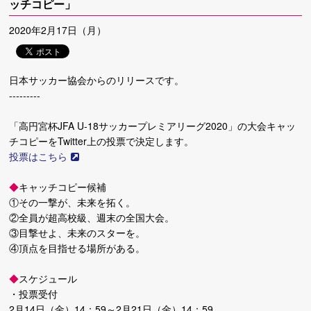
ッチコピー」
2020年2月17日（月）
日本サッカー協会からのリリースです。
---------
「高円宮杯JFA U-18サッカープレミアリーグ2020」の大会キャッ
チコピーをTwitter上の投票で決定します。
投票はこちら
◆
キャッチコピー候補
①その一撃が、未来を拓く。
②全員が超高校級、週末の全国大会。
③目撃せよ、未来のスターを。
④頂点を目指せる場所がある。
◆
スケジュール
・投票受付
2月14日（金）14：59～2月21日（金）14：59