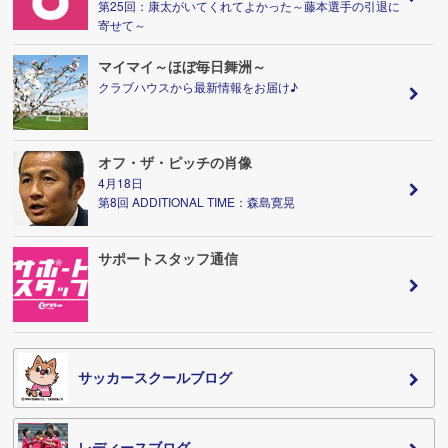
第25回：康太がいてくれてよかった～藤本選手の引退に
寄せて～
マイマイ～ほぼ毎日舞洲～
クラブハウスから最新情報をお届け♪
オフ・ザ・ピッチの肖像
4月18日
第8回 ADDITIONAL TIME：森島寛晃
サポートスタッフ通信
サッカースクールブログ
レディースブログ