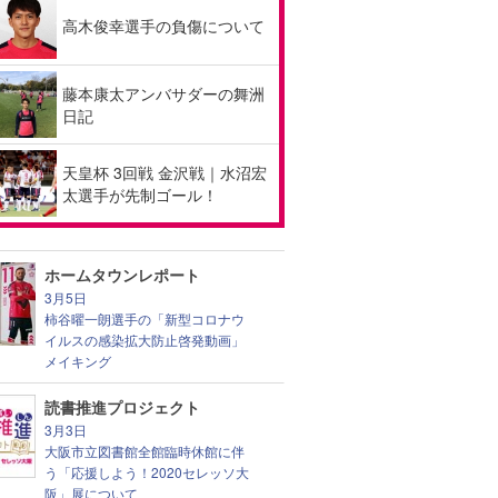
高木俊幸選手の負傷について
藤本康太アンバサダーの舞洲
日記
天皇杯 3回戦 金沢戦｜水沼宏
太選手が先制ゴール！
ホームタウンレポート
3月5日
柿谷曜一朗選手の「新型コロナウ
イルスの感染拡大防止啓発動画」
メイキング
読書推進プロジェクト
3月3日
大阪市立図書館全館臨時休館に伴
う「応援しよう！2020セレッソ大
阪」展について