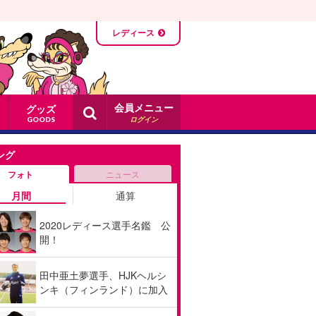
レディース
会員メニュー
グッズ
ログイン
GOODS
ング
フォト
ニュース
月間
通算
2020レディース選手名鑑 公
開！
田中亜土夢選手、HJKヘルシ
ンキ（フィンランド）に加入