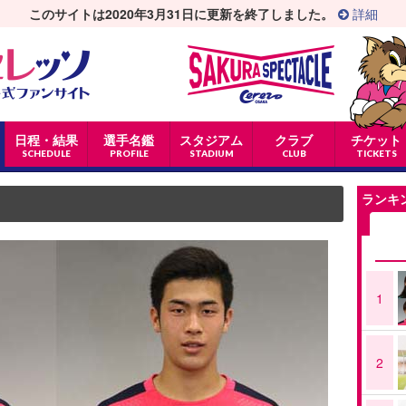
このサイトは2020年3月31日に更新を終了しました。
詳細
日程・結果
選手名鑑
スタジアム
クラブ
チケット
SCHEDULE
PROFILE
STADIUM
CLUB
TICKETS
ランキ
1
2