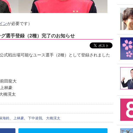
イン
が必要です）
ーグ選手登録（2種）完了のお知らせ
グ公式戦出場可能なユース選手（2種）として登録されました
 前田龍大
 上林豪
 大橋滉太
保海鈴
,
上林豪
,
下中凌我
,
大橋滉太