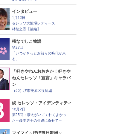
インタビュー
1月12日
セレッソ大阪堺レディース
林穂之香【後編】
桜なでしこ物語
第27回
「いつかきっとお前らの時代が来
る」
「好きやねんおおさか！好きや
ねんセレッソ！宣言」キャラバ
ン
（50）堺市美原区役所編
続 セレッソ・アイデンティティ
12月2日
第25回：康太がいてくれてよかっ
た～藤本選手の引退に寄せて～
マイマイ～ほぼ毎日舞洲～