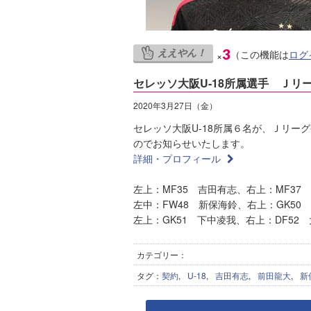
ええやん！
3
（この機能は
ログ
×
セレッソ大阪U-18所属選手 Ｊリ
2020年3月27日（金）
セレッソ大阪U-18所属６名が、Ｊリー
のでお知らせいたします。
詳細・プロフィール
左上：MF35 吉田有志、右上：MF37
左中：FW48 新保海鈴、右上：GK50
左上：GK51 下中凌我、右上：DF52
カテゴリー：
タグ：
契約
,
U-18
,
吉田有志
,
前田龍大
,
新