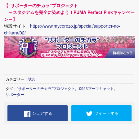
【“サポーターのチカラ”プロジェクト
～スタジアムを完全に染めよう！PUMA Perfect Pinkキャンペー
ン～】
特設サイト
https://www.mycerezo.jp/special/supporter-no-
chikara/02/
カテゴリー：
試合
タグ：
“サポーターのチカラ”プロジェクト
,
0923プーマキャット
,
サポーター
シェアする
ツイートする