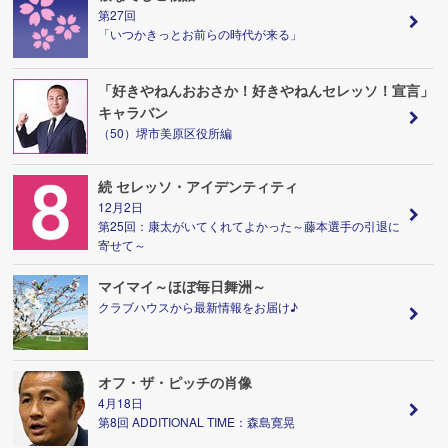
第27回
「いつかきっとお前らの時代が来る」
「好きやねんおおさか！好きやねんセレッソ！宣言」
キャラバン
（50）堺市美原区役所編
続 セレッソ・アイデンティティ
12月2日
第25回：康太がいてくれてよかった～藤本選手の引退に
寄せて～
マイマイ～ほぼ毎日舞洲～
クラブハウスから最新情報をお届け♪
オフ・ザ・ピッチの肖像
4月18日
第8回 ADDITIONAL TIME：森島寛晃