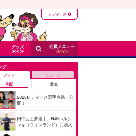
レディース
会員メニュー
グッズ
ログイン
GOODS
ング
フォト
ニュース
月間
通算
2020レディース選手名鑑 公
開！
田中亜土夢選手、HJKヘルシ
ンキ（フィンランド）に加入