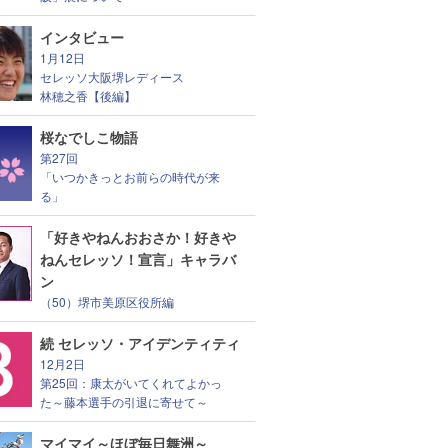
インタビュー
1月12日
セレッソ大阪堺レディース
林穂之香【後編】
桜なでしこ物語
第27回
「いつかきっとお前らの時代が来
る」
「好きやねんおおさか！好きや
ねんセレッソ！宣言」キャラバ
ン
（50）堺市美原区役所編
続 セレッソ・アイデンティティ
12月2日
第25回：康太がいてくれてよかっ
た～藤本選手の引退に寄せて～
マイマイ～ほぼ毎日舞洲～