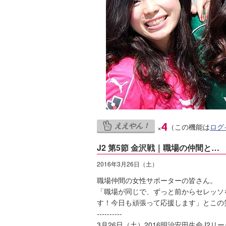
ええやん！
4
（この機能は
ログ
×
J2 第5節 金沢戦｜職場の仲間と…
2016年3月26日（土）
職場仲間の女性サポーターの皆さん。
「職場が同じで、ずっと前からセレッソ
す！今日も頑張って応援します」とこの
----------
3月26日（土）2016明治安田生命J2リ