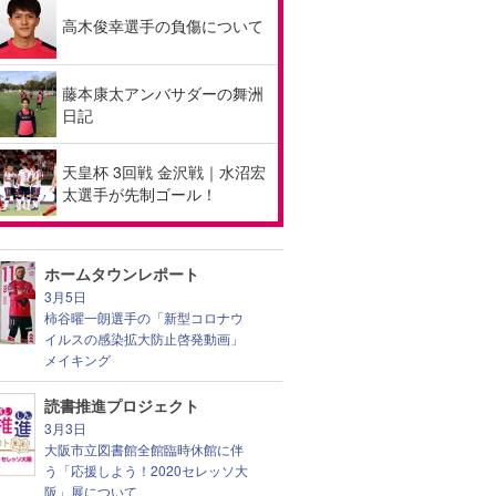
高木俊幸選手の負傷について
藤本康太アンバサダーの舞洲
日記
天皇杯 3回戦 金沢戦｜水沼宏
太選手が先制ゴール！
ホームタウンレポート
3月5日
柿谷曜一朗選手の「新型コロナウ
イルスの感染拡大防止啓発動画」
メイキング
読書推進プロジェクト
3月3日
大阪市立図書館全館臨時休館に伴
う「応援しよう！2020セレッソ大
阪」展について