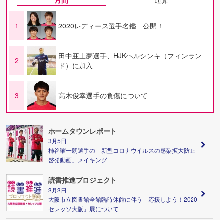
1
2020レディース選手名鑑 公開！
田中亜土夢選手、HJKヘルシンキ（フィンラン
2
ド）に加入
3
高木俊幸選手の負傷について
ホームタウンレポート
3月5日
柿谷曜一朗選手の「新型コロナウイルスの感染拡大防止
啓発動画」メイキング
読書推進プロジェクト
3月3日
大阪市立図書館全館臨時休館に伴う「応援しよう！2020
セレッソ大阪」展について