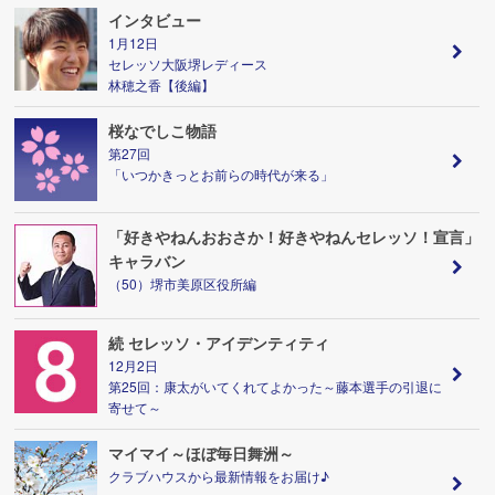
インタビュー
1月12日
セレッソ大阪堺レディース
林穂之香【後編】
桜なでしこ物語
第27回
「いつかきっとお前らの時代が来る」
「好きやねんおおさか！好きやねんセレッソ！宣言」
キャラバン
（50）堺市美原区役所編
続 セレッソ・アイデンティティ
12月2日
第25回：康太がいてくれてよかった～藤本選手の引退に
寄せて～
マイマイ～ほぼ毎日舞洲～
クラブハウスから最新情報をお届け♪