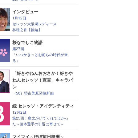
インタビュー
1月12日
セレッソ大阪堺レディース
林穂之香【後編】
桜なでしこ物語
第27回
「いつかきっとお前らの時代が来
る」
「好きやねんおおさか！好きや
ねんセレッソ！宣言」キャラバ
ン
（50）堺市美原区役所編
続 セレッソ・アイデンティティ
12月2日
第25回：康太がいてくれてよかっ
た～藤本選手の引退に寄せて～
マイマイ～ほぼ毎日舞洲～