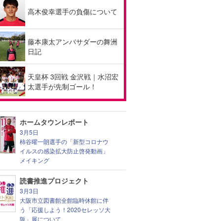
高木俊幸選手の負傷について
藤本康太アンバサダーの舞洲
日記
天皇杯 3回戦 金沢戦｜水沼宏
太選手が先制ゴール！
ホームタウンレポート
3月5日
柿谷曜一朗選手の「新型コロナウ
イルスの感染拡大防止啓発動画」
メイキング
読書推進プロジェクト
3月3日
大阪市立図書館全館臨時休館に伴
う「応援しよう！2020セレッソ大
阪」展について