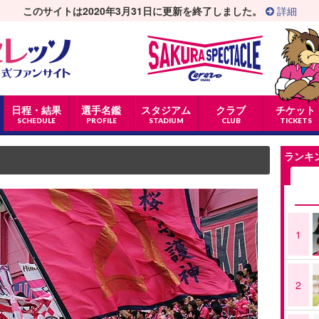
このサイトは2020年3月31日に更新を終了しました。
詳細
日程・結果
選手名鑑
スタジアム
クラブ
チケット
SCHEDULE
PROFILE
STADIUM
CLUB
TICKETS
ランキ
1
2