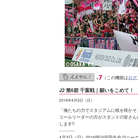
ええやん！
7
（この機能は
ログ
×
J2 第6節 千葉戦｜願いをこめて！
2016年4月3日（日）
「俺たちの力でスタジアムに桜を咲かそ
コールリーダーの方がスタンドの皆さん
します!!
----------
4月3日（日）2016明治安田生命J2リー