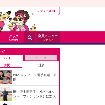
レディース
会員メニュー
グッズ
ログイン
GOODS
ング
フォト
ニュース
月間
通算
2020レディース選手名鑑 公
開！
田中亜土夢選手、HJKヘルシ
ンキ（フィンランド）に加入