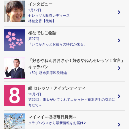
インタビュー
1月12日
セレッソ大阪堺レディース
林穂之香【後編】
桜なでしこ物語
第27回
「いつかきっとお前らの時代が来る」
「好きやねんおおさか！好きやねんセレッソ！宣言」
キャラバン
（50）堺市美原区役所編
続 セレッソ・アイデンティティ
12月2日
第25回：康太がいてくれてよかった～藤本選手の引退に
寄せて～
マイマイ～ほぼ毎日舞洲～
クラブハウスから最新情報をお届け♪