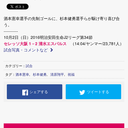
酒本憲幸選手の先制ゴールに、杉本健勇選手らが駆け寄り喜び合
う。
----------
10月2日（日）2016明治安田生命J2リーグ第34節
セレッソ大阪 1－2 清水エスパルス
（14:04/ヤンマー/23,781人）
試合写真・コメントなど
カテゴリー：
試合
タグ：
酒本憲幸
,
杉本健勇
,
清原翔平
,
祝福
シェアする
ツイートする