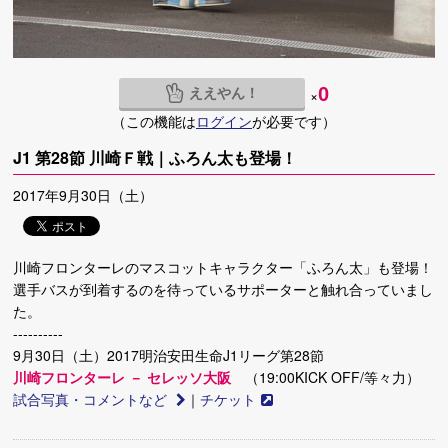
ええやん！
0
×
（この機能は
ログイン
が必要です）
J1 第28節 川崎Ｆ戦｜ふろん太も登場！
2017年9月30日（土）
川崎フロンターレのマスコットキャラクター「ふろん太」も登場！
選手バスが到着するのを待っているサポーターと触れ合っていまし
た。
----------
9月30日（土）2017明治安田生命J1リーグ第28節
川崎フロンターレ － セレッソ大阪
（19:00KICK OFF/等々力）
試合写真・コメントなど
｜
チケット