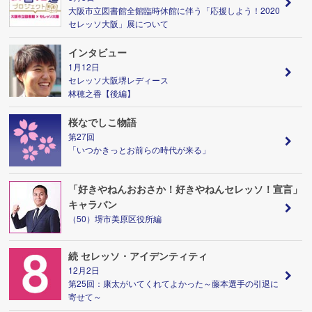
大阪市立図書館全館臨時休館に伴う「応援しよう！2020
セレッソ大阪」展について
インタビュー
1月12日
セレッソ大阪堺レディース
林穂之香【後編】
桜なでしこ物語
第27回
「いつかきっとお前らの時代が来る」
「好きやねんおおさか！好きやねんセレッソ！宣言」
キャラバン
（50）堺市美原区役所編
続 セレッソ・アイデンティティ
12月2日
第25回：康太がいてくれてよかった～藤本選手の引退に
寄せて～