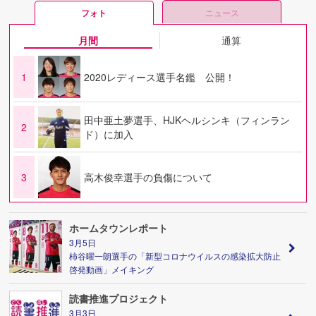
フォト
ニュース
月間
通算
1
2020レディース選手名鑑 公開！
田中亜土夢選手、HJKヘルシンキ（フィンラン
2
ド）に加入
3
高木俊幸選手の負傷について
ホームタウンレポート
3月5日
柿谷曜一朗選手の「新型コロナウイルスの感染拡大防止
啓発動画」メイキング
読書推進プロジェクト
3月3日