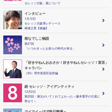
セレッソ大阪」展について
インタビュー
1月12日
セレッソ大阪堺レディース
林穂之香【後編】
桜なでしこ物語
第27回
「いつかきっとお前らの時代が来る」
「好きやねんおおさか！好きやねんセレッソ！宣言」
キャラバン
（50）堺市美原区役所編
続 セレッソ・アイデンティティ
12月2日
第25回：康太がいてくれてよかった～藤本選手の引退に
寄せて～
マイマイ～ほぼ毎日舞洲～