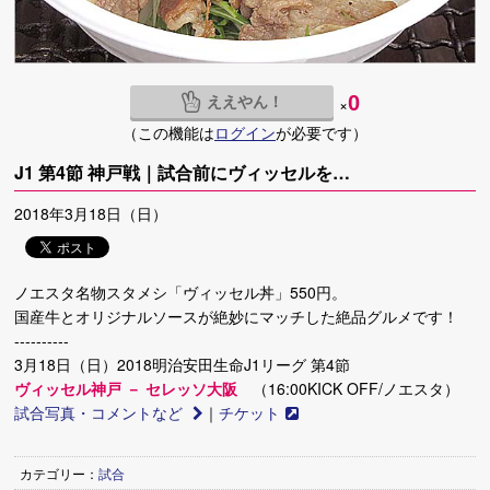
ええやん！
0
×
（この機能は
ログイン
が必要です）
J1 第4節 神戸戦｜試合前にヴィッセルを…
2018年3月18日（日）
ノエスタ名物スタメシ「ヴィッセル丼」550円。
国産牛とオリジナルソースが絶妙にマッチした絶品グルメです！
----------
3月18日（日）2018明治安田生命J1リーグ 第4節
ヴィッセル神戸 － セレッソ大阪
（16:00KICK OFF/ノエスタ）
試合写真・コメントなど
｜
チケット
カテゴリー：
試合