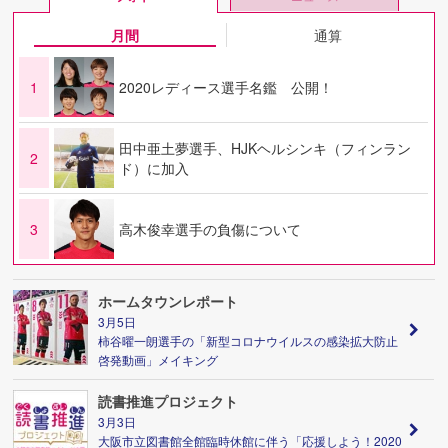
月間
通算
1
2020レディース選手名鑑 公開！
田中亜土夢選手、HJKヘルシンキ（フィンラン
2
ド）に加入
3
高木俊幸選手の負傷について
ホームタウンレポート
3月5日
柿谷曜一朗選手の「新型コロナウイルスの感染拡大防止
啓発動画」メイキング
読書推進プロジェクト
3月3日
大阪市立図書館全館臨時休館に伴う「応援しよう！2020