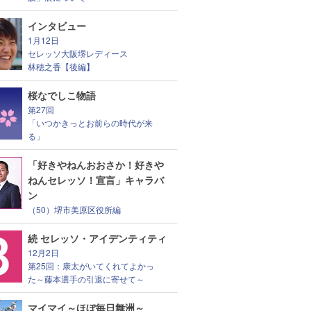
インタビュー
1月12日
セレッソ大阪堺レディース
林穂之香【後編】
桜なでしこ物語
第27回
「いつかきっとお前らの時代が来
る」
「好きやねんおおさか！好きや
ねんセレッソ！宣言」キャラバ
ン
（50）堺市美原区役所編
続 セレッソ・アイデンティティ
12月2日
第25回：康太がいてくれてよかっ
た～藤本選手の引退に寄せて～
マイマイ～ほぼ毎日舞洲～