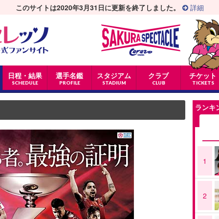
このサイトは2020年3月31日に更新を終了しました。
詳細
日程・結果
選手名鑑
スタジアム
クラブ
チケット
SCHEDULE
PROFILE
STADIUM
CLUB
TICKETS
ランキ
1
2