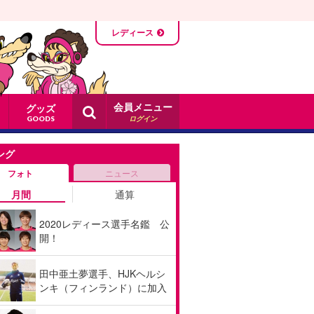
レディース
会員メニュー
グッズ
ログイン
GOODS
ング
フォト
ニュース
月間
通算
2020レディース選手名鑑 公
開！
田中亜土夢選手、HJKヘルシ
ンキ（フィンランド）に加入