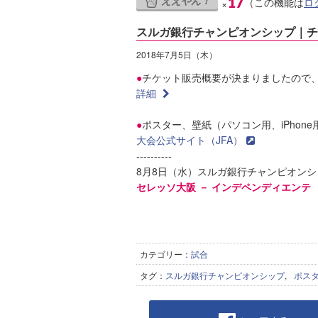
ええやん！
17
（この機能は
ロ
×
スルガ銀行チャンピオンシップ｜チ
2018年7月5日（木）
●
チケット販売概要が決まりましたので
詳細
●
ポスター、壁紙（パソコン用、iPhone用
大会公式サイト（JFA）
----------
8月8日（水）スルガ銀行チャンピオンシ
セレッソ大阪 － インデペンディエンテ
カテゴリー：
試合
タグ：
スルガ銀行チャンピオンシップ
,
ポス