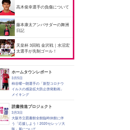
高木俊幸選手の負傷について
藤本康太アンバサダーの舞洲
日記
天皇杯 3回戦 金沢戦｜水沼宏
太選手が先制ゴール！
ホームタウンレポート
3月5日
柿谷曜一朗選手の「新型コロナウ
イルスの感染拡大防止啓発動画」
メイキング
読書推進プロジェクト
3月3日
大阪市立図書館全館臨時休館に伴
う「応援しよう！2020セレッソ大
阪」展について