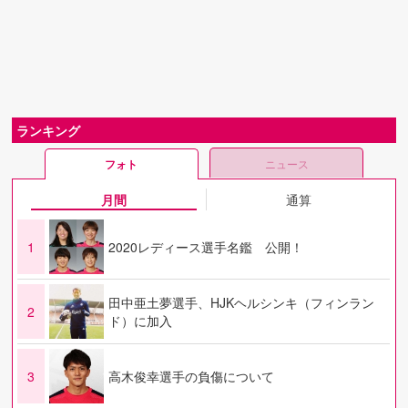
ランキング
フォト
ニュース
月間
通算
1
2020レディース選手名鑑 公開！
田中亜土夢選手、HJKヘルシンキ（フィンラン
2
ド）に加入
3
高木俊幸選手の負傷について