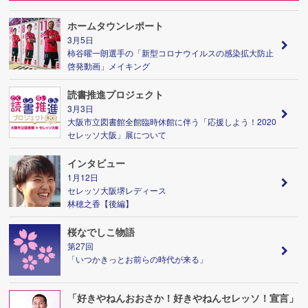
ホームタウンレポート
3月5日
柿谷曜一朗選手の「新型コロナウイルスの感染拡大防止
啓発動画」メイキング
読書推進プロジェクト
3月3日
大阪市立図書館全館臨時休館に伴う「応援しよう！2020
セレッソ大阪」展について
インタビュー
1月12日
セレッソ大阪堺レディース
林穂之香【後編】
桜なでしこ物語
第27回
「いつかきっとお前らの時代が来る」
「好きやねんおおさか！好きやねんセレッソ！宣言」