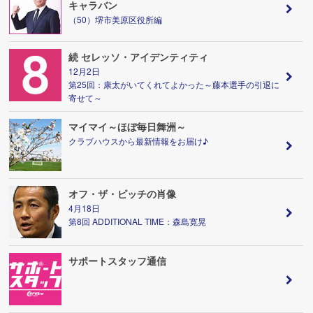
キャラバン
（50）堺市美原区役所編
続 セレッソ・アイデンティティ
12月2日
第25回：康太がいてくれてよかった～藤本選手の引退に
寄せて～
マイマイ～ほぼ毎日舞洲～
クラブハウスから最新情報をお届け♪
オフ・ザ・ピッチの肖像
4月18日
第8回 ADDITIONAL TIME：森島寛晃
サポートスタッフ通信