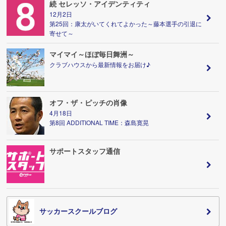
続 セレッソ・アイデンティティ
12月2日
第25回：康太がいてくれてよかった～藤本選手の引退に
寄せて～
マイマイ～ほぼ毎日舞洲～
クラブハウスから最新情報をお届け♪
オフ・ザ・ピッチの肖像
4月18日
第8回 ADDITIONAL TIME：森島寛晃
サポートスタッフ通信
サッカースクールブログ