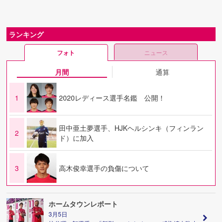
ランキング
フォト
ニュース
月間
通算
1
2020レディース選手名鑑 公開！
田中亜土夢選手、HJKヘルシンキ（フィンラン
2
ド）に加入
3
高木俊幸選手の負傷について
ホームタウンレポート
3月5日