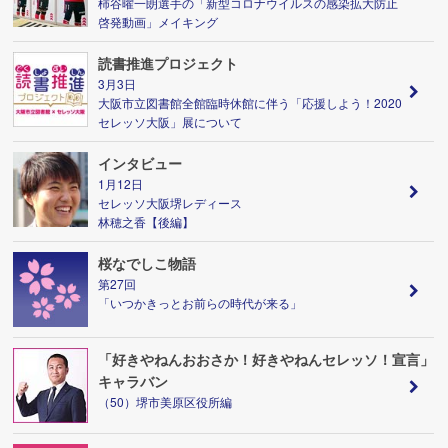
柿谷曜一朗選手の「新型コロナウイルスの感染拡大防止
啓発動画」メイキング
読書推進プロジェクト
3月3日
大阪市立図書館全館臨時休館に伴う「応援しよう！2020
セレッソ大阪」展について
インタビュー
1月12日
セレッソ大阪堺レディース
林穂之香【後編】
桜なでしこ物語
第27回
「いつかきっとお前らの時代が来る」
「好きやねんおおさか！好きやねんセレッソ！宣言」
キャラバン
（50）堺市美原区役所編