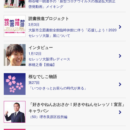
柿谷曜一朗選手の「新型コロナウイルスの感染拡大防止
啓発動画」メイキング
読書推進プロジェクト
3月3日
大阪市立図書館全館臨時休館に伴う「応援しよう！2020
セレッソ大阪」展について
インタビュー
1月12日
セレッソ大阪堺レディース
林穂之香【後編】
桜なでしこ物語
第27回
「いつかきっとお前らの時代が来る」
「好きやねんおおさか！好きやねんセレッソ！宣言」
キャラバン
（50）堺市美原区役所編