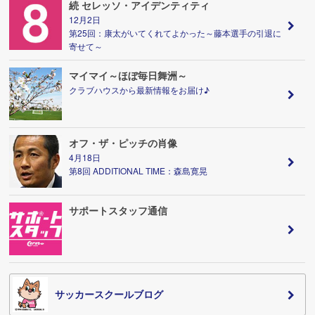
続 セレッソ・アイデンティティ
12月2日
第25回：康太がいてくれてよかった～藤本選手の引退に
寄せて～
マイマイ～ほぼ毎日舞洲～
クラブハウスから最新情報をお届け♪
オフ・ザ・ピッチの肖像
4月18日
第8回 ADDITIONAL TIME：森島寛晃
サポートスタッフ通信
サッカースクールブログ