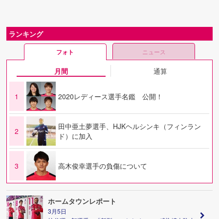
ランキング
フォト
ニュース
月間
通算
1
2020レディース選手名鑑 公開！
田中亜土夢選手、HJKヘルシンキ（フィンラン
2
ド）に加入
3
高木俊幸選手の負傷について
ホームタウンレポート
3月5日