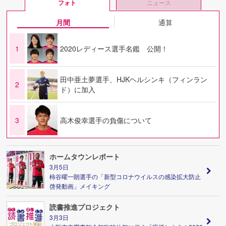
フォト
ニュース
月間
通算
1
2020レディース選手名鑑 公開！
田中亜土夢選手、HJKヘルシンキ（フィンラン
2
ド）に加入
3
高木俊幸選手の負傷について
ホームタウンレポート
3月5日
柿谷曜一朗選手の「新型コロナウイルスの感染拡大防止
啓発動画」メイキング
読書推進プロジェクト
3月3日