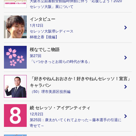
大阪市立図書館全館臨時休館に伴う「応援しよう！2020
セレッソ大阪」展について
インタビュー
1月12日
セレッソ大阪堺レディース
林穂之香【後編】
桜なでしこ物語
第27回
「いつかきっとお前らの時代が来る」
「好きやねんおおさか！好きやねんセレッソ！宣言」
キャラバン
（50）堺市美原区役所編
続 セレッソ・アイデンティティ
12月2日
第25回：康太がいてくれてよかった～藤本選手の引退に
寄せて～