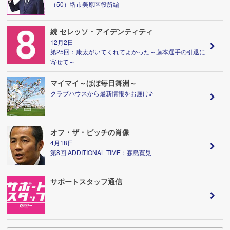
（50）堺市美原区役所編
続 セレッソ・アイデンティティ
12月2日
第25回：康太がいてくれてよかった～藤本選手の引退に
寄せて～
マイマイ～ほぼ毎日舞洲～
クラブハウスから最新情報をお届け♪
オフ・ザ・ピッチの肖像
4月18日
第8回 ADDITIONAL TIME：森島寛晃
サポートスタッフ通信