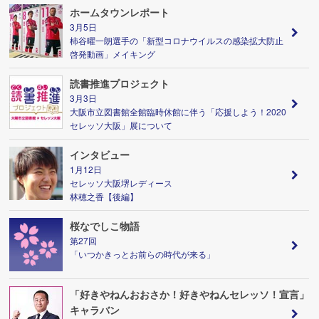
ホームタウンレポート
3月5日
柿谷曜一朗選手の「新型コロナウイルスの感染拡大防止
啓発動画」メイキング
読書推進プロジェクト
3月3日
大阪市立図書館全館臨時休館に伴う「応援しよう！2020
セレッソ大阪」展について
インタビュー
1月12日
セレッソ大阪堺レディース
林穂之香【後編】
桜なでしこ物語
第27回
「いつかきっとお前らの時代が来る」
「好きやねんおおさか！好きやねんセレッソ！宣言」
キャラバン