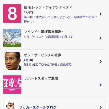
続 セレッソ・アイデンティティ
12月2日
第25回：康太がいてくれてよかった～藤本選手の引退に
寄せて～
マイマイ～ほぼ毎日舞洲～
クラブハウスから最新情報をお届け♪
オフ・ザ・ピッチの肖像
4月18日
第8回 ADDITIONAL TIME：森島寛晃
サポートスタッフ通信
サッカースクールブログ