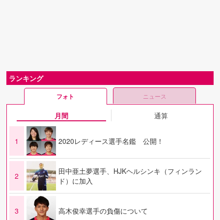
ランキング
フォト
ニュース
月間
通算
1
2020レディース選手名鑑 公開！
田中亜土夢選手、HJKヘルシンキ（フィンラン
2
ド）に加入
3
高木俊幸選手の負傷について