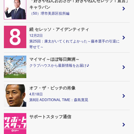
「好きやねんおおさか！好きやねんセレッソ！宣言」
キャラバン
（50）堺市美原区役所編
続 セレッソ・アイデンティティ
12月2日
第25回：康太がいてくれてよかった～藤本選手の引退に
寄せて～
マイマイ～ほぼ毎日舞洲～
クラブハウスから最新情報をお届け♪
オフ・ザ・ピッチの肖像
4月18日
第8回 ADDITIONAL TIME：森島寛晃
サポートスタッフ通信