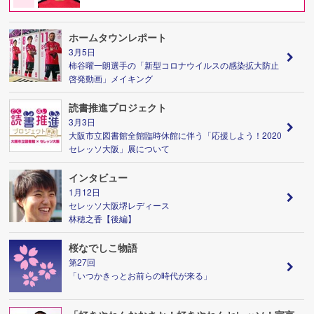
ホームタウンレポート
3月5日
柿谷曜一朗選手の「新型コロナウイルスの感染拡大防止
啓発動画」メイキング
読書推進プロジェクト
3月3日
大阪市立図書館全館臨時休館に伴う「応援しよう！2020
セレッソ大阪」展について
インタビュー
1月12日
セレッソ大阪堺レディース
林穂之香【後編】
桜なでしこ物語
第27回
「いつかきっとお前らの時代が来る」