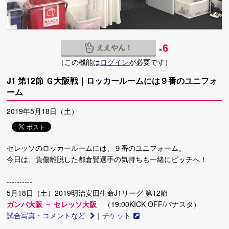
ええやん！
6
×
（この機能は
ログイン
が必要です）
J1 第12節 Ｇ大阪戦｜ロッカールームには９番のユニフォ
ーム
2019年5月18日（土）
セレッソのロッカールームには、９番のユニフォーム。
今日は、負傷離脱した都倉賢選手の気持ちも一緒にピッチへ！
----------
5月18日（土）2019明治安田生命J1リーグ 第12節
ガンバ大阪 － セレッソ大阪
（19:00KICK OFF/パナスタ）
試合写真・コメントなど
｜
チケット