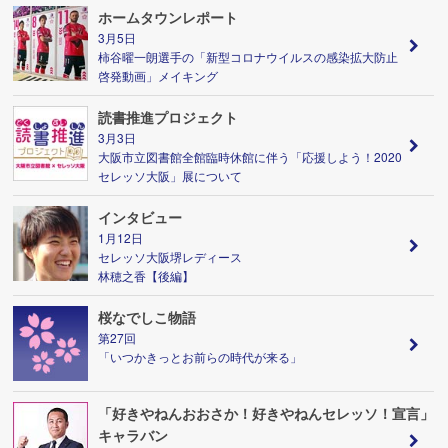
ホームタウンレポート
3月5日
柿谷曜一朗選手の「新型コロナウイルスの感染拡大防止
啓発動画」メイキング
読書推進プロジェクト
3月3日
大阪市立図書館全館臨時休館に伴う「応援しよう！2020
セレッソ大阪」展について
インタビュー
1月12日
セレッソ大阪堺レディース
林穂之香【後編】
桜なでしこ物語
第27回
「いつかきっとお前らの時代が来る」
「好きやねんおおさか！好きやねんセレッソ！宣言」
キャラバン