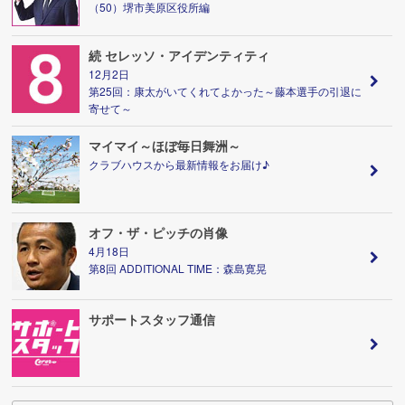
（50）堺市美原区役所編
続 セレッソ・アイデンティティ
12月2日
第25回：康太がいてくれてよかった～藤本選手の引退に
寄せて～
マイマイ～ほぼ毎日舞洲～
クラブハウスから最新情報をお届け♪
オフ・ザ・ピッチの肖像
4月18日
第8回 ADDITIONAL TIME：森島寛晃
サポートスタッフ通信