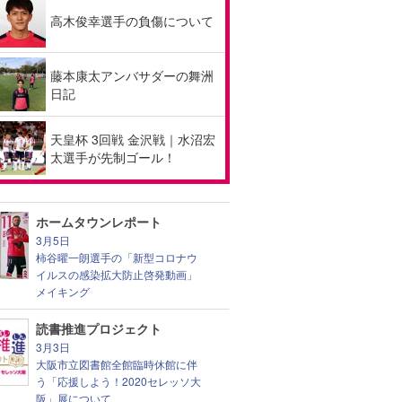
高木俊幸選手の負傷について
藤本康太アンバサダーの舞洲
日記
天皇杯 3回戦 金沢戦｜水沼宏
太選手が先制ゴール！
ホームタウンレポート
3月5日
柿谷曜一朗選手の「新型コロナウ
イルスの感染拡大防止啓発動画」
メイキング
読書推進プロジェクト
3月3日
大阪市立図書館全館臨時休館に伴
う「応援しよう！2020セレッソ大
阪」展について