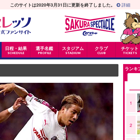
このサイトは2020年3月31日に更新を終了しました。
詳細
日程・結果
選手名鑑
スタジアム
クラブ
チケット
SCHEDULE
PROFILE
STADIUM
CLUB
TICKETS
ランキ
1
2