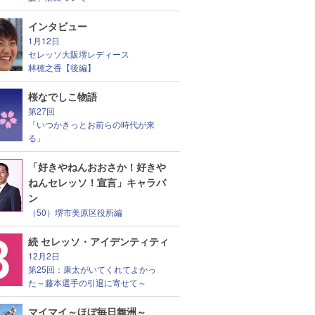
インタビュー
1月12日
セレッソ大阪堺レディース
林穂之香【後編】
桜なでしこ物語
第27回
「いつかきっとお前らの時代が来
る」
「好きやねんおおさか！好きや
ねんセレッソ！宣言」キャラバ
ン
（50）堺市美原区役所編
続 セレッソ・アイデンティティ
12月2日
第25回：康太がいてくれてよかっ
た～藤本選手の引退に寄せて～
マイマイ～ほぼ毎日舞洲～