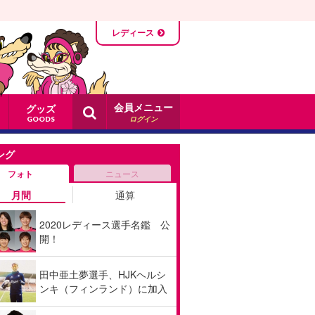
レディース
会員メニュー
グッズ
ログイン
GOODS
ング
フォト
ニュース
月間
通算
2020レディース選手名鑑 公
開！
田中亜土夢選手、HJKヘルシ
ンキ（フィンランド）に加入