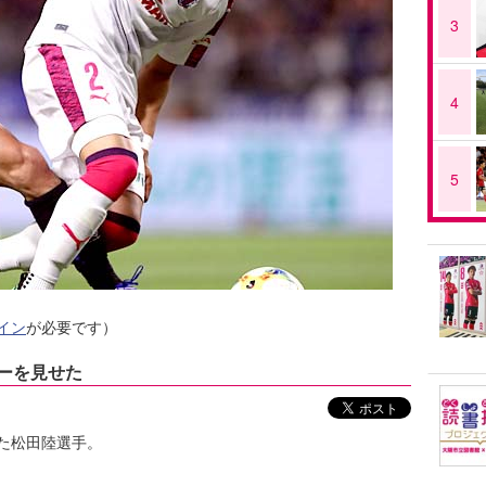
3
4
5
イン
が必要です）
レーを見せた
た松田陸選手。