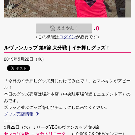
ええやん！
0
×
（この機能は
ログイン
が必要です）
ルヴァンカップ 第6節 大分戦｜イチ押しグッズ！
2019年5月22日（水）
「今日のイチ押しグッズ身に付けてみたで！」とマネキンがアピー
ル！
本日のグッズ売店は場外本店（中央駐車場付近モニュメント下）の
みです。
ズラッと並ぶグッズをぜひチェックしに来てください。
グッズ売店情報
----------
5月22日（水）ＪリーグYBCルヴァンカップ 第6節
セレッソ大阪 － 大分トリニータ
（19:00KICK OFF/ヤンマー）