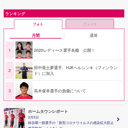
ランキング
フォト
ニュース
月間
通算
1
2020レディース選手名鑑 公開！
田中亜土夢選手、HJKヘルシンキ（フィンラン
2
ド）に加入
3
高木俊幸選手の負傷について
ホームタウンレポート
3月5日
柿谷曜一朗選手の「新型コロナウイルスの感染拡大防止
啓発動画」メイキング