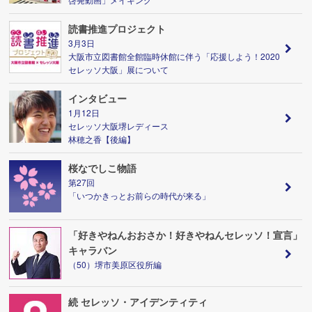
読書推進プロジェクト
3月3日
大阪市立図書館全館臨時休館に伴う「応援しよう！2020
セレッソ大阪」展について
インタビュー
1月12日
セレッソ大阪堺レディース
林穂之香【後編】
桜なでしこ物語
第27回
「いつかきっとお前らの時代が来る」
「好きやねんおおさか！好きやねんセレッソ！宣言」
キャラバン
（50）堺市美原区役所編
続 セレッソ・アイデンティティ