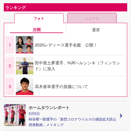
ランキング
フォト
ニュース
月間
通算
1
2020レディース選手名鑑 公開！
田中亜土夢選手、HJKヘルシンキ（フィンラン
2
ド）に加入
3
高木俊幸選手の負傷について
ホームタウンレポート
3月5日
柿谷曜一朗選手の「新型コロナウイルスの感染拡大防止
啓発動画」メイキング