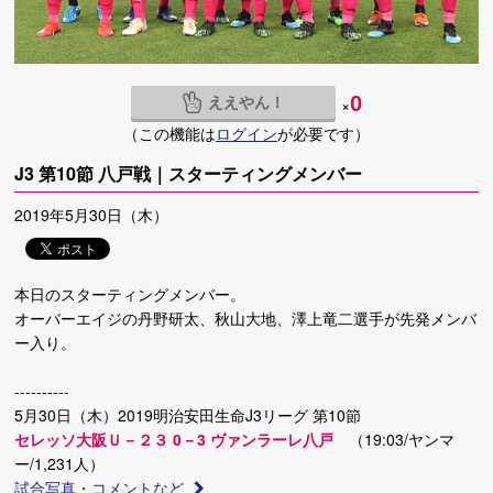
ええやん！
0
×
（この機能は
ログイン
が必要です）
J3 第10節 八戸戦｜スターティングメンバー
2019年5月30日（木）
本日のスターティングメンバー。
オーバーエイジの丹野研太、秋山大地、澤上竜二選手が先発メンバ
ー入り。
----------
5月30日（木）2019明治安田生命J3リーグ 第10節
セレッソ大阪Ｕ－２３ 0－3 ヴァンラーレ八戸
（19:03/ヤンマ
ー/1,231人）
試合写真・コメントなど