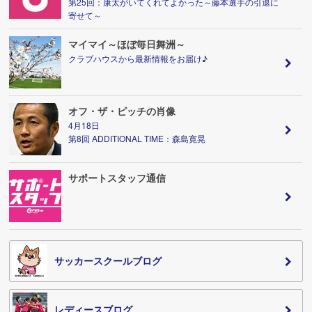
第25回：康太がいてくれてよかった～藤本選手の引退に
寄せて～
マイマイ～ほぼ毎日舞洲～
クラブハウスから最新情報をお届け♪
オフ・ザ・ピッチの肖像
4月18日
第8回 ADDITIONAL TIME：森島寛晃
サポートスタッフ通信
サッカースクールブログ
レディースブログ