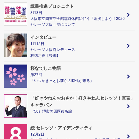
読書推進プロジェクト
3月3日
大阪市立図書館全館臨時休館に伴う「応援しよう！2020
セレッソ大阪」展について
インタビュー
1月12日
セレッソ大阪堺レディース
林穂之香【後編】
桜なでしこ物語
第27回
「いつかきっとお前らの時代が来る」
「好きやねんおおさか！好きやねんセレッソ！宣言」
キャラバン
（50）堺市美原区役所編
続 セレッソ・アイデンティティ
12月2日