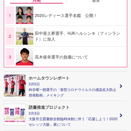
1
2020レディース選手名鑑 公開！
田中亜土夢選手、HJKヘルシンキ（フィンラン
2
ド）に加入
3
高木俊幸選手の負傷について
ホームタウンレポート
3月5日
柿谷曜一朗選手の「新型コロナウイルスの感染拡大防止
啓発動画」メイキング
読書推進プロジェクト
3月3日
大阪市立図書館全館臨時休館に伴う「応援しよう！2020
セレッソ大阪」展について