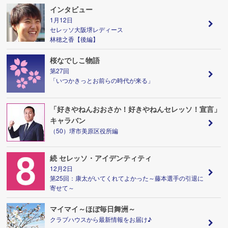
インタビュー
1月12日
セレッソ大阪堺レディース
林穂之香【後編】
桜なでしこ物語
第27回
「いつかきっとお前らの時代が来る」
「好きやねんおおさか！好きやねんセレッソ！宣言」
キャラバン
（50）堺市美原区役所編
続 セレッソ・アイデンティティ
12月2日
第25回：康太がいてくれてよかった～藤本選手の引退に
寄せて～
マイマイ～ほぼ毎日舞洲～
クラブハウスから最新情報をお届け♪