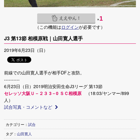
ええやん！
1
×
（この機能は
ログイン
が必要です）
J3 第13節 相模原戦｜山田寛人選手
2019年6月23日（日）
前線での山田寛人選手が相手DFと攻防。
----------
6月23日（日）2019明治安田生命J3リーグ 第13節
セレッソ大阪Ｕ－２３ 3－0 ＳＣ相模原
（18:03/ヤンマー/899
人）
試合写真・コメントなど
カテゴリー：
試合
タグ：
山田寛人