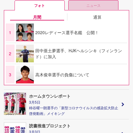
フォト
ニュース
月間
通算
1
2020レディース選手名鑑 公開！
田中亜土夢選手、HJKヘルシンキ（フィンラン
2
ド）に加入
3
高木俊幸選手の負傷について
ホームタウンレポート
3月5日
柿谷曜一朗選手の「新型コロナウイルスの感染拡大防止
啓発動画」メイキング
読書推進プロジェクト
3月3日