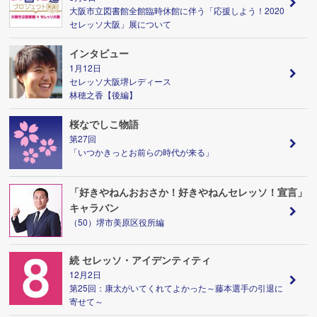
大阪市立図書館全館臨時休館に伴う「応援しよう！2020
セレッソ大阪」展について
インタビュー
1月12日
セレッソ大阪堺レディース
林穂之香【後編】
桜なでしこ物語
第27回
「いつかきっとお前らの時代が来る」
「好きやねんおおさか！好きやねんセレッソ！宣言」
キャラバン
（50）堺市美原区役所編
続 セレッソ・アイデンティティ
12月2日
第25回：康太がいてくれてよかった～藤本選手の引退に
寄せて～