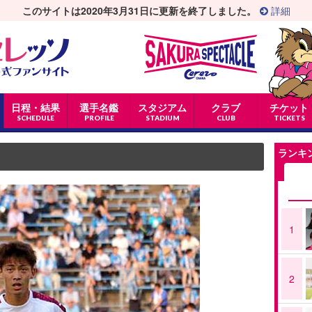
このサイトは2020年3月31日に更新を終了しました。
詳細
日程・結果
選手名鑑
スタジアム
クラブ
チケット
SCHEDULE
PROFILE
STADIUM
CLUB
TICKETS
ランキ
1
2