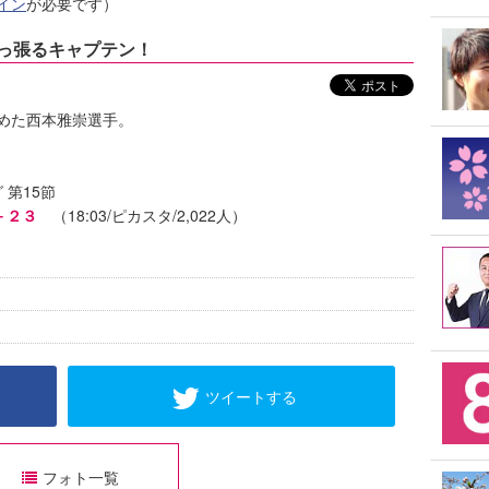
イン
が必要です）
引っ張るキャプテン！
めた西本雅崇選手。
 第15節
－２３
（18:03/ピカスタ/2,022人）
ツイートする
フォト一覧