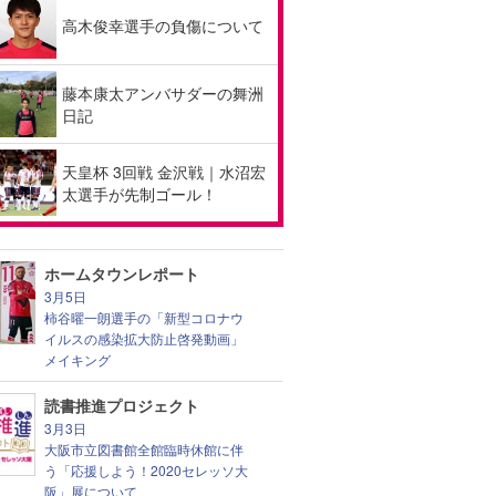
高木俊幸選手の負傷について
藤本康太アンバサダーの舞洲
日記
天皇杯 3回戦 金沢戦｜水沼宏
太選手が先制ゴール！
ホームタウンレポート
3月5日
柿谷曜一朗選手の「新型コロナウ
イルスの感染拡大防止啓発動画」
メイキング
読書推進プロジェクト
3月3日
大阪市立図書館全館臨時休館に伴
う「応援しよう！2020セレッソ大
阪」展について