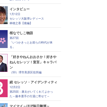
インタビュー
1月12日
セレッソ大阪堺レディース
林穂之香【後編】
桜なでしこ物語
第27回
「いつかきっとお前らの時代が来
る」
「好きやねんおおさか！好きや
ねんセレッソ！宣言」キャラバ
ン
（50）堺市美原区役所編
続 セレッソ・アイデンティティ
12月2日
第25回：康太がいてくれてよかっ
た～藤本選手の引退に寄せて～
マイマイ～ほぼ毎日舞洲～