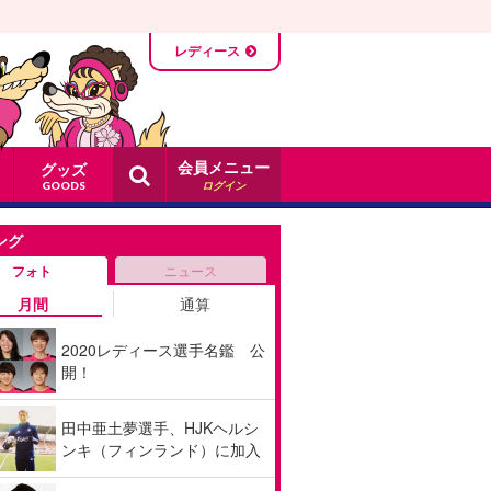
レディース
会員メニュー
グッズ
ログイン
GOODS
ング
フォト
ニュース
月間
通算
2020レディース選手名鑑 公
開！
田中亜土夢選手、HJKヘルシ
ンキ（フィンランド）に加入