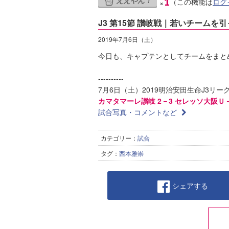
ええやん！
1
（この機能は
ログ
×
J3 第15節 讃岐戦｜若いチームを
2019年7月6日（土）
今日も、キャプテンとしてチームをまと
----------
7月6日（土）2019明治安田生命J3リーグ
カマタマーレ讃岐 2－3 セレッソ大阪Ｕ
試合写真・コメントなど
カテゴリー：
試合
タグ：
西本雅崇
シェアする