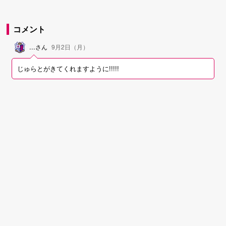
コメント
...
さん
9月2日（月）
じゅらとがきてくれますように!!!!!