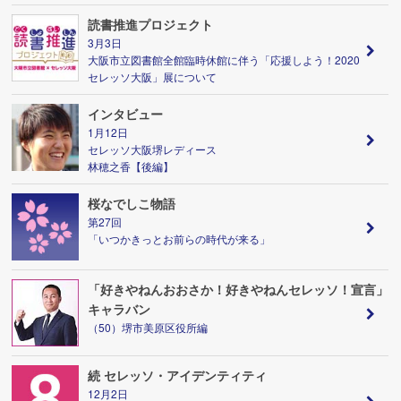
読書推進プロジェクト
3月3日
大阪市立図書館全館臨時休館に伴う「応援しよう！2020
セレッソ大阪」展について
インタビュー
1月12日
セレッソ大阪堺レディース
林穂之香【後編】
桜なでしこ物語
第27回
「いつかきっとお前らの時代が来る」
「好きやねんおおさか！好きやねんセレッソ！宣言」
キャラバン
（50）堺市美原区役所編
続 セレッソ・アイデンティティ
12月2日