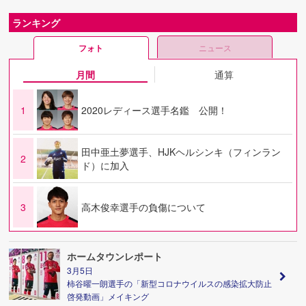
ランキング
フォト
ニュース
月間
通算
1
2020レディース選手名鑑 公開！
田中亜土夢選手、HJKヘルシンキ（フィンラン
2
ド）に加入
3
高木俊幸選手の負傷について
ホームタウンレポート
3月5日
柿谷曜一朗選手の「新型コロナウイルスの感染拡大防止
啓発動画」メイキング