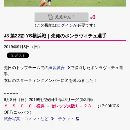
ええやん！
0
×
（この機能は
ログイン
が必要です）
J3 第22節 YS横浜戦｜先発のポンラヴィチュ選手
2019年9月8日（日）
先日のトップチームでの
練習試合
で得点したポンラヴィチュ選
手。
本日のスターティングメンバーに名を連ねました！
----------
9月8日（日）2019明治安田生命J3リーグ 第22節
Ｙ．Ｓ．Ｃ．Ｃ．横浜 － セレッソ大阪Ｕ－２３
（17:00KICK
OFF/ニッパツ）
試合写真・コメントなど
｜
チケット