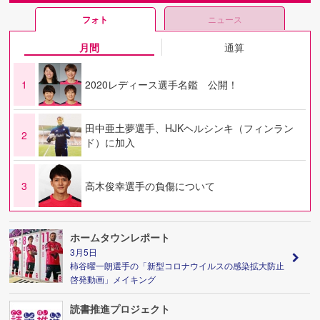
フォト
ニュース
月間
通算
1
2020レディース選手名鑑 公開！
田中亜土夢選手、HJKヘルシンキ（フィンラン
2
ド）に加入
3
高木俊幸選手の負傷について
ホームタウンレポート
3月5日
柿谷曜一朗選手の「新型コロナウイルスの感染拡大防止
啓発動画」メイキング
読書推進プロジェクト