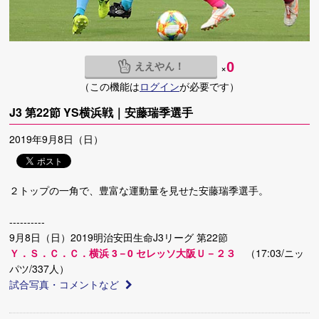
ええやん！
0
×
（この機能は
ログイン
が必要です）
J3 第22節 YS横浜戦｜安藤瑞季選手
2019年9月8日（日）
２トップの一角で、豊富な運動量を見せた安藤瑞季選手。
----------
9月8日（日）2019明治安田生命J3リーグ 第22節
Ｙ．Ｓ．Ｃ．Ｃ．横浜 3－0 セレッソ大阪Ｕ－２３
（17:03/ニッ
パツ/337人）
試合写真・コメントなど