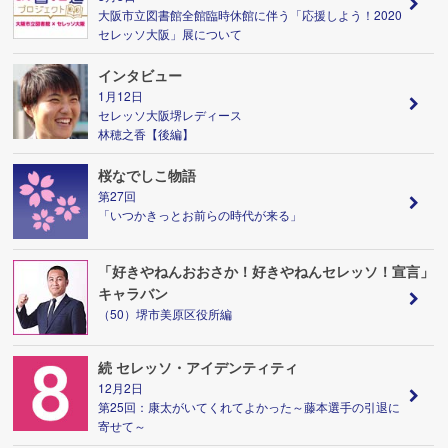
大阪市立図書館全館臨時休館に伴う「応援しよう！2020
セレッソ大阪」展について
インタビュー
1月12日
セレッソ大阪堺レディース
林穂之香【後編】
桜なでしこ物語
第27回
「いつかきっとお前らの時代が来る」
「好きやねんおおさか！好きやねんセレッソ！宣言」
キャラバン
（50）堺市美原区役所編
続 セレッソ・アイデンティティ
12月2日
第25回：康太がいてくれてよかった～藤本選手の引退に
寄せて～