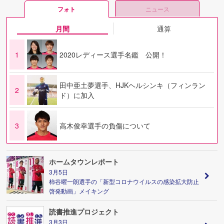
フォト
ニュース
月間
通算
1
2020レディース選手名鑑 公開！
田中亜土夢選手、HJKヘルシンキ（フィンラン
2
ド）に加入
3
高木俊幸選手の負傷について
ホームタウンレポート
3月5日
柿谷曜一朗選手の「新型コロナウイルスの感染拡大防止
啓発動画」メイキング
読書推進プロジェクト
3月3日