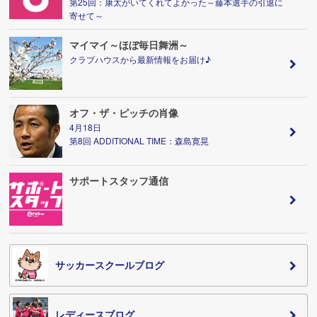
第25回：康太がいてくれてよかった～藤本選手の引退に
寄せて～
マイマイ～ほぼ毎日舞洲～
クラブハウスから最新情報をお届け♪
オフ・ザ・ピッチの肖像
4月18日
第8回 ADDITIONAL TIME：森島寛晃
サポートスタッフ通信
サッカースクールブログ
レディースブログ