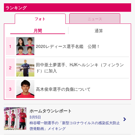
ランキング
フォト
ニュース
月間
通算
1
2020レディース選手名鑑 公開！
田中亜土夢選手、HJKヘルシンキ（フィンラン
2
ド）に加入
3
高木俊幸選手の負傷について
ホームタウンレポート
3月5日
柿谷曜一朗選手の「新型コロナウイルスの感染拡大防止
啓発動画」メイキング