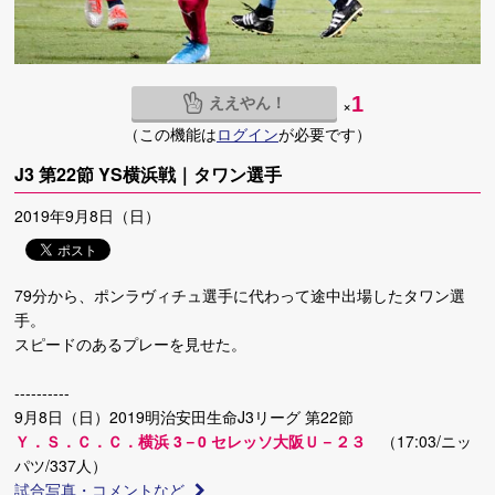
ええやん！
1
×
（この機能は
ログイン
が必要です）
J3 第22節 YS横浜戦｜タワン選手
2019年9月8日（日）
79分から、ポンラヴィチュ選手に代わって途中出場したタワン選
手。
スピードのあるプレーを見せた。
----------
9月8日（日）2019明治安田生命J3リーグ 第22節
Ｙ．Ｓ．Ｃ．Ｃ．横浜 3－0 セレッソ大阪Ｕ－２３
（17:03/ニッ
パツ/337人）
試合写真・コメントなど