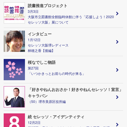
読書推進プロジェクト
3月3日
大阪市立図書館全館臨時休館に伴う「応援しよう！2020
セレッソ大阪」展について
インタビュー
1月12日
セレッソ大阪堺レディース
林穂之香【後編】
桜なでしこ物語
第27回
「いつかきっとお前らの時代が来る」
「好きやねんおおさか！好きやねんセレッソ！宣言」
キャラバン
（50）堺市美原区役所編
続 セレッソ・アイデンティティ
12月2日