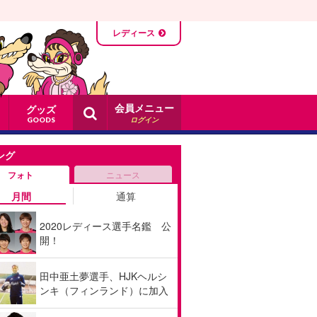
レディース
会員メニュー
グッズ
ログイン
GOODS
ング
フォト
ニュース
月間
通算
2020レディース選手名鑑 公
開！
田中亜土夢選手、HJKヘルシ
ンキ（フィンランド）に加入