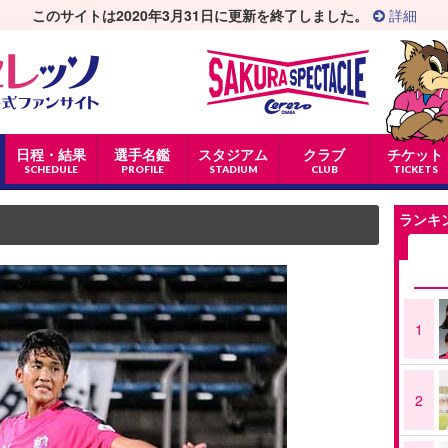
このサイトは2020年3月31日に更新を終了しました。
詳細
日程・結果
選手名鑑
スタジアム
クラブ
チケット
SCHEDULE
PROFILE
STADIUM
CLUB
TICKETS
ランキ
1
2