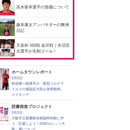
高木俊幸選手の負傷について
藤本康太アンバサダーの舞洲
日記
天皇杯 3回戦 金沢戦｜水沼宏
太選手が先制ゴール！
ホームタウンレポート
3月5日
柿谷曜一朗選手の「新型コロナウ
イルスの感染拡大防止啓発動画」
メイキング
読書推進プロジェクト
3月3日
大阪市立図書館全館臨時休館に伴
う「応援しよう！2020セレッソ大
阪」展について