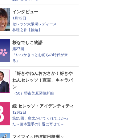
インタビュー
1月12日
セレッソ大阪堺レディース
林穂之香【後編】
桜なでしこ物語
第27回
「いつかきっとお前らの時代が来
る」
「好きやねんおおさか！好きや
ねんセレッソ！宣言」キャラバ
ン
（50）堺市美原区役所編
続 セレッソ・アイデンティティ
12月2日
第25回：康太がいてくれてよかっ
た～藤本選手の引退に寄せて～
マイマイ～ほぼ毎日舞洲～