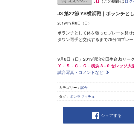
ええやん！
0
（この機能は
ログ
×
J3 第22節 YS横浜戦｜ボラン
2019年9月8日（日）
ボランチとして体を張ったプレーを見せ
タワン選手と交代するまで79分間プレー
----------
9月8日（日）2019明治安田生命J3リーグ
Ｙ．Ｓ．Ｃ．Ｃ．横浜 3－0 セレッソ大
試合写真・コメントなど
カテゴリー：
試合
タグ：
ポンラヴィチュ
シェアする