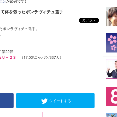
イン
が必要です）
チとして体を張ったポンラヴィチュ選手
たポンラヴィチュ選手。
。
 第22節
阪Ｕ－２３
（17:03/ニッパツ/337人）
ツイートする