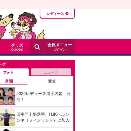
レディース
会員メニュー
グッズ
ログイン
GOODS
ング
フォト
ニュース
月間
通算
2020レディース選手名鑑 公
開！
田中亜土夢選手、HJKヘルシ
ンキ（フィンランド）に加入