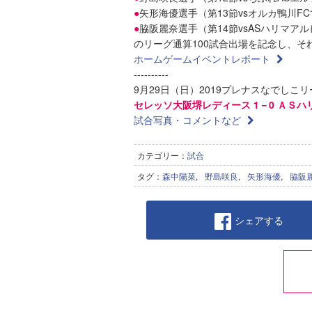
●
矢形海優選手（第13節vsオルカ鴨川F
●
脇阪麗奈選手（第14節vsASハリマア
のリーグ通算100試合出場を記念し、
ホームゲームイベントレポート
----------
9月29日（日）2019プレナスなでしこリ
セレッソ大阪堺レディース 1－0 ＡＳハ
試合写真・コメントなど
カテゴリー：
試合
タグ：
森中陽菜
,
野島咲良
,
矢形海優
,
脇阪
シェアする