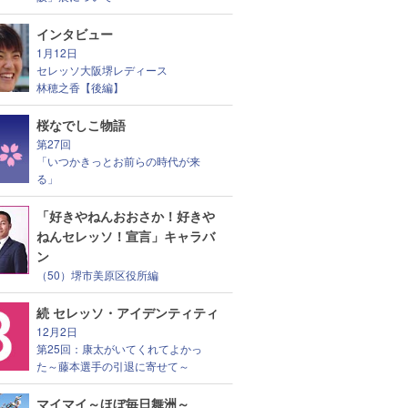
インタビュー
1月12日
セレッソ大阪堺レディース
林穂之香【後編】
桜なでしこ物語
第27回
「いつかきっとお前らの時代が来
る」
「好きやねんおおさか！好きや
ねんセレッソ！宣言」キャラバ
ン
（50）堺市美原区役所編
続 セレッソ・アイデンティティ
12月2日
第25回：康太がいてくれてよかっ
た～藤本選手の引退に寄せて～
マイマイ～ほぼ毎日舞洲～