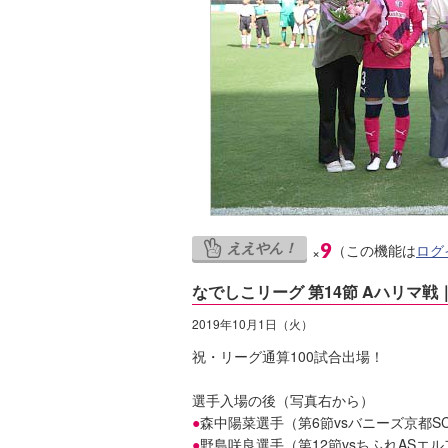
ええやん！
9
（この機能は
ログ
×
なでしこリーグ 第14節 Aハリマ
2019年10月1日（火）
祝・リーグ通算100試合出場！
選手入場の後（写真右から）
●
森中陽菜選手（第6節vsバニーズ京都S
●
野島咲良選手（第12節vsちふれASエ