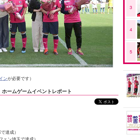
3
4
5
イン
が必要です）
戦｜ホームゲームイベントレポート
Cで達成）
ルフェン埼玉で達成）