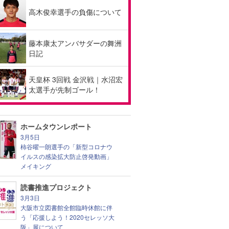
高木俊幸選手の負傷について
藤本康太アンバサダーの舞洲
日記
天皇杯 3回戦 金沢戦｜水沼宏
太選手が先制ゴール！
ホームタウンレポート
3月5日
柿谷曜一朗選手の「新型コロナウ
イルスの感染拡大防止啓発動画」
メイキング
読書推進プロジェクト
3月3日
大阪市立図書館全館臨時休館に伴
う「応援しよう！2020セレッソ大
阪」展について