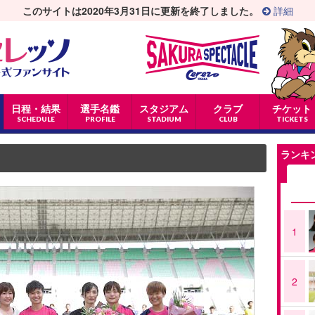
このサイトは2020年3月31日に更新を終了しました。
詳細
日程・結果
選手名鑑
スタジアム
クラブ
チケット
SCHEDULE
PROFILE
STADIUM
CLUB
TICKETS
ランキ
1
2