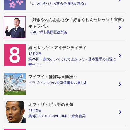
「いつかきっとお前らの時代が来る」
「好きやねんおおさか！好きやねんセレッソ！宣言」
キャラバン
（50）堺市美原区役所編
続 セレッソ・アイデンティティ
12月2日
第25回：康太がいてくれてよかった～藤本選手の引退に
寄せて～
マイマイ～ほぼ毎日舞洲～
クラブハウスから最新情報をお届け♪
オフ・ザ・ピッチの肖像
4月18日
第8回 ADDITIONAL TIME：森島寛晃