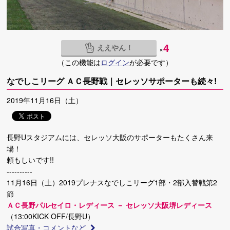
ええやん！
4
×
（この機能は
ログイン
が必要です）
なでしこリーグ ＡＣ長野戦｜セレッソサポーターも続々!
2019年11月16日（土）
長野Uスタジアムには、セレッソ大阪のサポーターもたくさん来
場！
頼もしいです!!
----------
11月16日（土）2019プレナスなでしこリーグ1部・2部入替戦第2
節
ＡＣ長野パルセイロ・レディース － セレッソ大阪堺レディース
（13:00KICK OFF/長野U）
試合写真・コメントなど