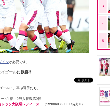
3
4
5
グイン
が必要です）
イゴールに歓喜!!
ゴールに。喜ぶ選手たち。
リーグ1部・2部入替戦第2節
 セレッソ大阪堺レディース
（13:00KICK OFF/長野U）