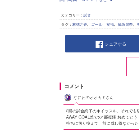
カテゴリー：
試合
タグ：
林穂之香
,
ゴール
,
祝福
,
脇阪麗奈
,
シェアする
コメント
なにわのオオカミ
さん
2回の試合終了のホイッスル。それでも
AWAY GOAL差での1部復帰 おめで
持ちに切り換えて、前に成し得なかった1部