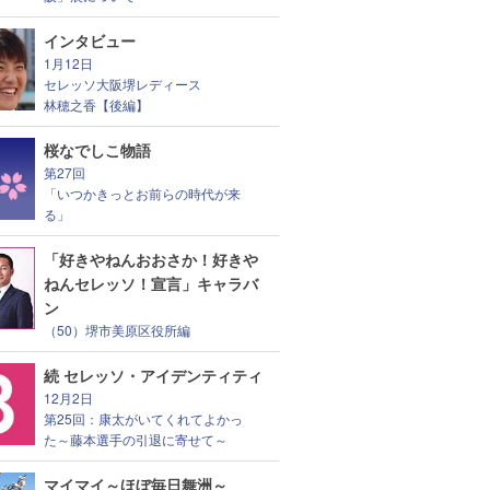
インタビュー
1月12日
セレッソ大阪堺レディース
林穂之香【後編】
桜なでしこ物語
第27回
「いつかきっとお前らの時代が来
る」
「好きやねんおおさか！好きや
ねんセレッソ！宣言」キャラバ
ン
（50）堺市美原区役所編
続 セレッソ・アイデンティティ
12月2日
第25回：康太がいてくれてよかっ
た～藤本選手の引退に寄せて～
マイマイ～ほぼ毎日舞洲～