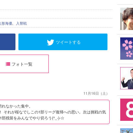
矢形海優
,
入替戦
ツイートする
フォト一覧
11月16日（土）
切れなかった集中。
とう！ それが桜なでしこの1部リーグ復帰への思い。次は挑戦の気
残留をみんなでやり切ろう(^_-)-☆