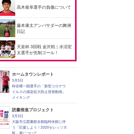
高木俊幸選手の負傷について
藤本康太アンバサダーの舞洲
日記
天皇杯 3回戦 金沢戦｜水沼宏
太選手が先制ゴール！
ホームタウンレポート
3月5日
柿谷曜一朗選手の「新型コロナウ
イルスの感染拡大防止啓発動画」
メイキング
読書推進プロジェクト
3月3日
大阪市立図書館全館臨時休館に伴
う「応援しよう！2020セレッソ大
阪」展について