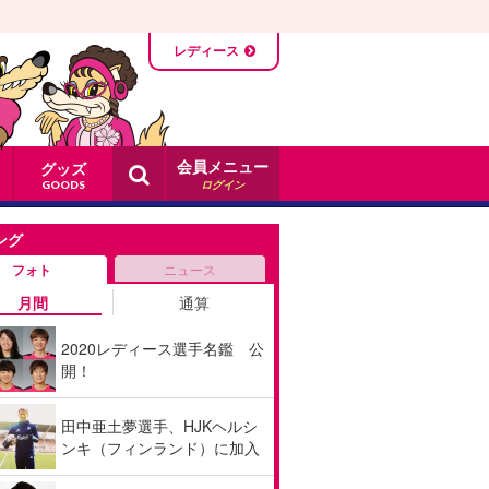
レディース
会員メニュー
グッズ
ログイン
GOODS
ング
フォト
ニュース
月間
通算
2020レディース選手名鑑 公
開！
田中亜土夢選手、HJKヘルシ
ンキ（フィンランド）に加入