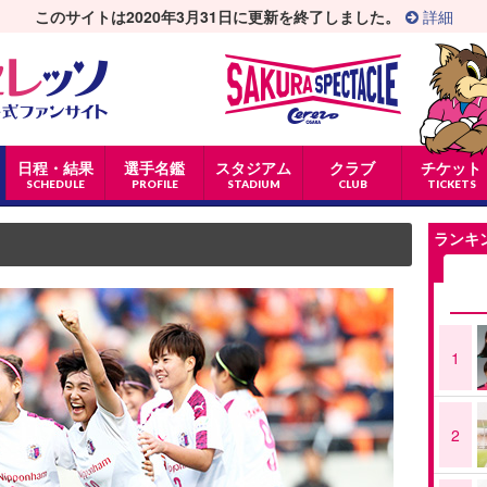
このサイトは2020年3月31日に更新を終了しました。
詳細
日程・結果
選手名鑑
スタジアム
クラブ
チケット
SCHEDULE
PROFILE
STADIUM
CLUB
TICKETS
ランキ
1
2