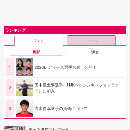
ランキング
フォト
ニュース
月間
通算
1
2020レディース選手名鑑 公開！
田中亜土夢選手、HJKヘルシンキ（フィンラン
2
ド）に加入
3
高木俊幸選手の負傷について
ホームタウンレポート