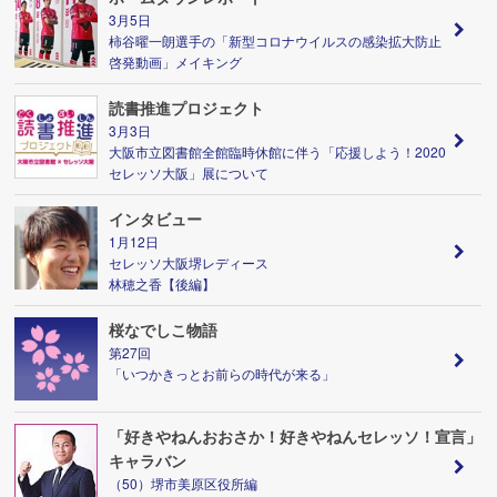
3月5日
柿谷曜一朗選手の「新型コロナウイルスの感染拡大防止
啓発動画」メイキング
読書推進プロジェクト
3月3日
大阪市立図書館全館臨時休館に伴う「応援しよう！2020
セレッソ大阪」展について
インタビュー
1月12日
セレッソ大阪堺レディース
林穂之香【後編】
桜なでしこ物語
第27回
「いつかきっとお前らの時代が来る」
「好きやねんおおさか！好きやねんセレッソ！宣言」
キャラバン
（50）堺市美原区役所編