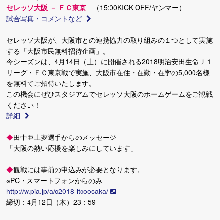
セレッソ大阪 － ＦＣ東京
（15:00KICK OFF/ヤンマー）
試合写真・コメントなど
----------
セレッソ大阪が、大阪市との連携協力の取り組みの１つとして実施
する「大阪市民無料招待企画」。
今シーズンは、4月14日（土）に開催される2018明治安田生命Ｊ１
リーグ・ＦＣ東京戦で実施、大阪市在住・在勤・在学の5,000名様
を無料でご招待いたします。
この機会にぜひスタジアムでセレッソ大阪のホームゲームをご観戦
ください！
詳細
◆
田中亜土夢選手からのメッセージ
「大阪の熱い応援を楽しみにしています」
◆
観戦には事前の申込みが必要となります。
※PC・スマートフォンからのみ
http://w.pia.jp/a/c2018-itcoosaka/
締切：4月12日（木）23：59