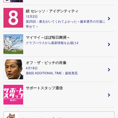
続 セレッソ・アイデンティティ
12月2日
第25回：康太がいてくれてよかった～藤本選手の引退に
寄せて～
マイマイ～ほぼ毎日舞洲～
クラブハウスから最新情報をお届け♪
オフ・ザ・ピッチの肖像
4月18日
第8回 ADDITIONAL TIME：森島寛晃
サポートスタッフ通信