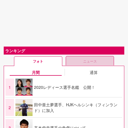
ランキング
フォト
ニュース
月間
通算
1
2020レディース選手名鑑 公開！
田中亜土夢選手、HJKヘルシンキ（フィンラン
2
ド）に加入
3
高木俊幸選手の負傷について