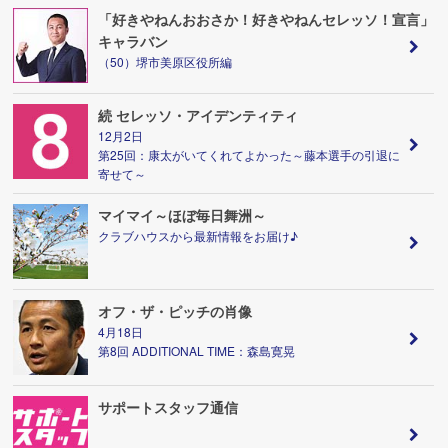
「好きやねんおおさか！好きやねんセレッソ！宣言」
キャラバン
（50）堺市美原区役所編
続 セレッソ・アイデンティティ
12月2日
第25回：康太がいてくれてよかった～藤本選手の引退に
寄せて～
マイマイ～ほぼ毎日舞洲～
クラブハウスから最新情報をお届け♪
オフ・ザ・ピッチの肖像
4月18日
第8回 ADDITIONAL TIME：森島寛晃
サポートスタッフ通信