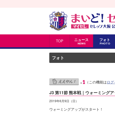
ニュース
フォト
TOP
NEWS
PHOTO
フォト
ええやん！
1
（この機能は
ログ
×
J3 第11節 熊本戦｜ウォーミング
2019年6月9日（日）
ウォーミングアップがスタート！