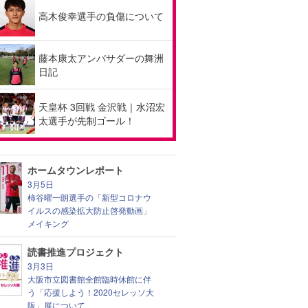
高木俊幸選手の負傷について
藤本康太アンバサダーの舞洲
日記
天皇杯 3回戦 金沢戦｜水沼宏
太選手が先制ゴール！
ホームタウンレポート
3月5日
柿谷曜一朗選手の「新型コロナウ
イルスの感染拡大防止啓発動画」
メイキング
読書推進プロジェクト
3月3日
大阪市立図書館全館臨時休館に伴
う「応援しよう！2020セレッソ大
阪」展について