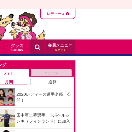
レディース
会員メニュー
グッズ
ログイン
GOODS
ング
フォト
ニュース
月間
通算
2020レディース選手名鑑 公
開！
田中亜土夢選手、HJKヘルシ
ンキ（フィンランド）に加入