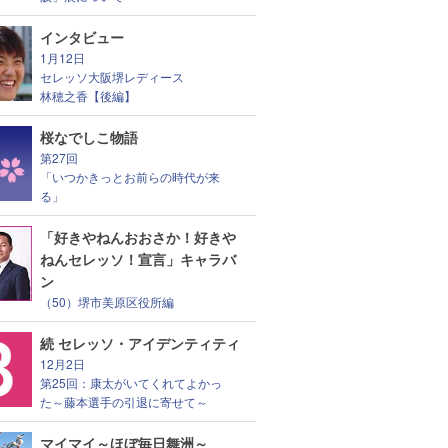
インタビュー
1月12日
セレッソ大阪堺レディース
林穂之香【後編】
桜なでしこ物語
第27回
「いつかきっとお前らの時代が来
る」
「好きやねんおおさか！好きや
ねんセレッソ！宣言」キャラバ
ン
（50）堺市美原区役所編
続 セレッソ・アイデンティティ
12月2日
第25回：康太がいてくれてよかっ
た～藤本選手の引退に寄せて～
マイマイ～ほぼ毎日舞洲～