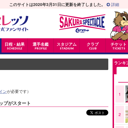
このサイトは2020年3月31日に更新を終了しました。
詳細
日程・結果
選手名鑑
スタジアム
クラブ
チケット
SCHEDULE
PROFILE
STADIUM
CLUB
TICKETS
ランキ
イン
が必要です）
1
アップがスタート
2