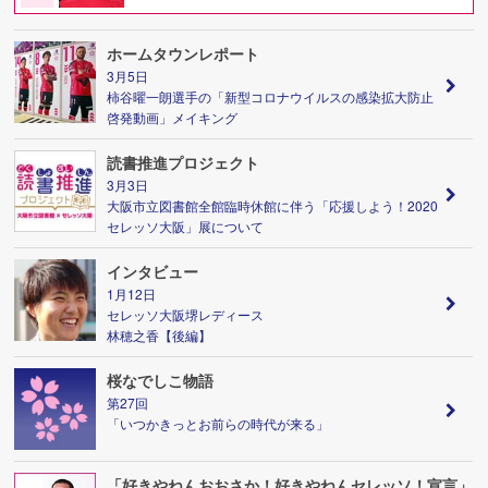
ホームタウンレポート
3月5日
柿谷曜一朗選手の「新型コロナウイルスの感染拡大防止
啓発動画」メイキング
読書推進プロジェクト
3月3日
大阪市立図書館全館臨時休館に伴う「応援しよう！2020
セレッソ大阪」展について
インタビュー
1月12日
セレッソ大阪堺レディース
林穂之香【後編】
桜なでしこ物語
第27回
「いつかきっとお前らの時代が来る」
「好きやねんおおさか！好きやねんセレッソ！宣言」