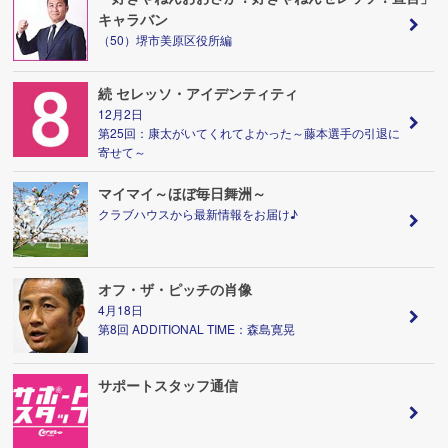
キャラバン
（50）堺市美原区役所編
続 セレッソ・アイデンティティ
12月2日
第25回：康太がいてくれてよかった～藤本選手の引退に
寄せて～
マイマイ～ほぼ毎日舞洲～
クラブハウスから最新情報をお届け♪
オフ・ザ・ピッチの肖像
4月18日
第8回 ADDITIONAL TIME：森島寛晃
サポートスタッフ通信