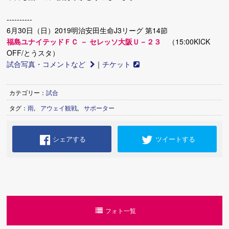
----------
6月30日（日）2019明治安田生命J3リーグ 第14節
福島ユナイテッドＦＣ － セレッソ大阪Ｕ－２３
（15:00KICK
OFF/とうスタ）
試合写真・コメントなど
｜
チケット
カテゴリー：
試合
タグ：
雨
,
アウェイ観戦
,
サポーター
シェアする
ツイートする
フォト一覧