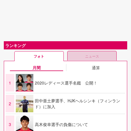
ランキング
フォト
ニュース
月間
通算
1
2020レディース選手名鑑 公開！
田中亜土夢選手、HJKヘルシンキ（フィンラン
2
ド）に加入
3
高木俊幸選手の負傷について