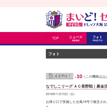
ニュース
フォト
TOP
NEWS
PHOTO
フォト
ええやん！
10
（この機能は
ロ
×
なでしこリーグ ＡＣ長野戦｜募金
2019年11月10日（日）
お帰り口で実施した台風19号で被災さ
た。