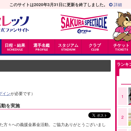
このサイトは2020年3月31日に更新を終了しました。
詳細
日程・結果
選手名鑑
スタジアム
クラブ
チケット
SCHEDULE
PROFILE
STADIUM
CLUB
TICKETS
ランキ
グイン
が必要です）
1
活動を実施
2
れた方々への義援金募金活動。ご協力ありがとうございまし