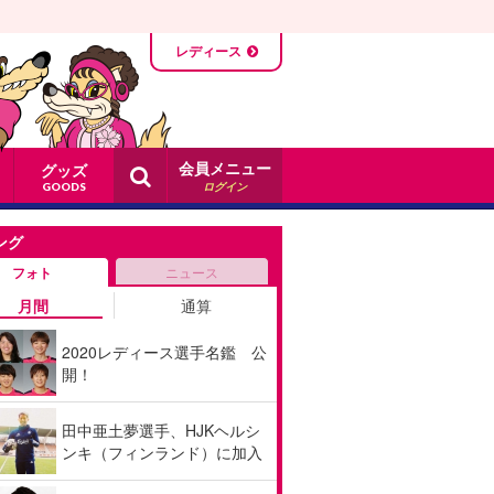
レディース
会員メニュー
グッズ
ログイン
GOODS
ング
フォト
ニュース
月間
通算
2020レディース選手名鑑 公
開！
田中亜土夢選手、HJKヘルシ
ンキ（フィンランド）に加入