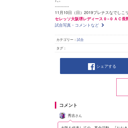
----------
11月10日（日）2019プレナスなでしこ
セレッソ大阪堺レディース 0－0 ＡＣ
試合写真・コメントなど
カテゴリー：
試合
タグ：
シェアする
コメント
秀吉
さん
大阪を代表しての 募金活動 『おおき