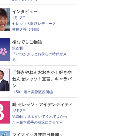
インタビュー
1月12日
セレッソ大阪堺レディース
林穂之香【後編】
桜なでしこ物語
第27回
「いつかきっとお前らの時代が来
る」
「好きやねんおおさか！好きや
ねんセレッソ！宣言」キャラバ
ン
（50）堺市美原区役所編
続 セレッソ・アイデンティティ
12月2日
第25回：康太がいてくれてよかっ
た～藤本選手の引退に寄せて～
マイマイ～ほぼ毎日舞洲～