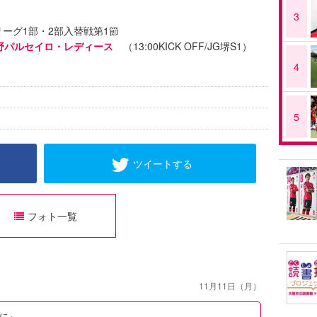
3
リーグ1部・2部入替戦第1節
長野パルセイロ・レディース
（13:00KICK OFF/JG堺S1）
4
5
ツイートする
フォト一覧
11月11日（月）
に』。