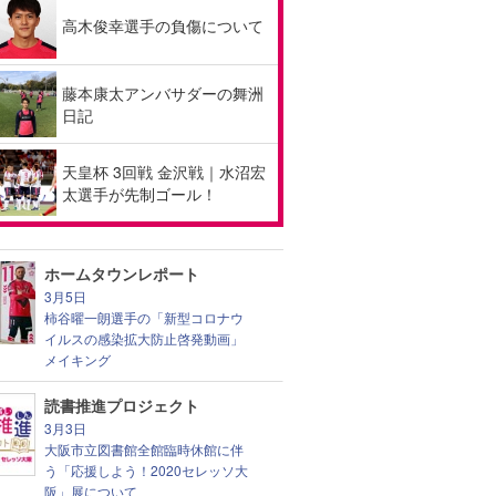
高木俊幸選手の負傷について
藤本康太アンバサダーの舞洲
日記
天皇杯 3回戦 金沢戦｜水沼宏
太選手が先制ゴール！
ホームタウンレポート
3月5日
柿谷曜一朗選手の「新型コロナウ
イルスの感染拡大防止啓発動画」
メイキング
読書推進プロジェクト
3月3日
大阪市立図書館全館臨時休館に伴
う「応援しよう！2020セレッソ大
阪」展について