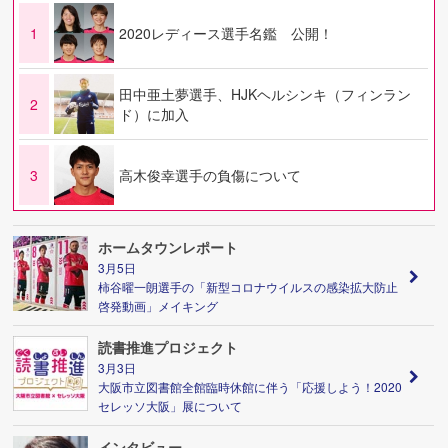
1
2020レディース選手名鑑 公開！
田中亜土夢選手、HJKヘルシンキ（フィンラン
2
ド）に加入
3
高木俊幸選手の負傷について
ホームタウンレポート
3月5日
柿谷曜一朗選手の「新型コロナウイルスの感染拡大防止
啓発動画」メイキング
読書推進プロジェクト
3月3日
大阪市立図書館全館臨時休館に伴う「応援しよう！2020
セレッソ大阪」展について
インタビュー