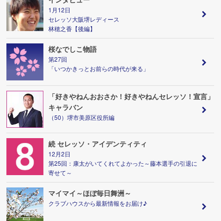
1月12日
セレッソ大阪堺レディース
林穂之香【後編】
桜なでしこ物語
第27回
「いつかきっとお前らの時代が来る」
「好きやねんおおさか！好きやねんセレッソ！宣言」
キャラバン
（50）堺市美原区役所編
続 セレッソ・アイデンティティ
12月2日
第25回：康太がいてくれてよかった～藤本選手の引退に
寄せて～
マイマイ～ほぼ毎日舞洲～
クラブハウスから最新情報をお届け♪