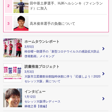
田中亜土夢選手、HJKヘルシンキ（フィンラン
2
ド）に加入
3
高木俊幸選手の負傷について
ホームタウンレポート
3月5日
柿谷曜一朗選手の「新型コロナウイルスの感染拡大防止
啓発動画」メイキング
読書推進プロジェクト
3月3日
大阪市立図書館全館臨時休館に伴う「応援しよう！2020
セレッソ大阪」展について
インタビュー
1月12日
セレッソ大阪堺レディース
林穂之香【後編】