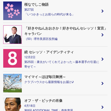
桜なでしこ物語
第27回
「いつかきっとお前らの時代が来る」
「好きやねんおおさか！好きやねんセレッソ！宣言」
キャラバン
（50）堺市美原区役所編
続 セレッソ・アイデンティティ
12月2日
第25回：康太がいてくれてよかった～藤本選手の引退に
寄せて～
マイマイ～ほぼ毎日舞洲～
クラブハウスから最新情報をお届け♪
オフ・ザ・ピッチの肖像
4月18日
第8回 ADDITIONAL TIME：森島寛晃