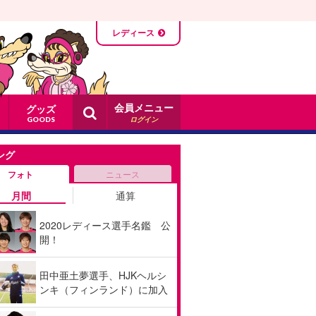
レディース
会員メニュー
グッズ
ログイン
GOODS
ング
フォト
ニュース
月間
通算
2020レディース選手名鑑 公
開！
田中亜土夢選手、HJKヘルシ
ンキ（フィンランド）に加入