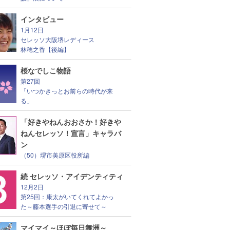
インタビュー
1月12日
セレッソ大阪堺レディース
林穂之香【後編】
桜なでしこ物語
第27回
「いつかきっとお前らの時代が来
る」
「好きやねんおおさか！好きや
ねんセレッソ！宣言」キャラバ
ン
（50）堺市美原区役所編
続 セレッソ・アイデンティティ
12月2日
第25回：康太がいてくれてよかっ
た～藤本選手の引退に寄せて～
マイマイ～ほぼ毎日舞洲～