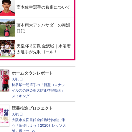
高木俊幸選手の負傷について
藤本康太アンバサダーの舞洲
日記
天皇杯 3回戦 金沢戦｜水沼宏
太選手が先制ゴール！
ホームタウンレポート
3月5日
柿谷曜一朗選手の「新型コロナウ
イルスの感染拡大防止啓発動画」
メイキング
読書推進プロジェクト
3月3日
大阪市立図書館全館臨時休館に伴
う「応援しよう！2020セレッソ大
阪」展について