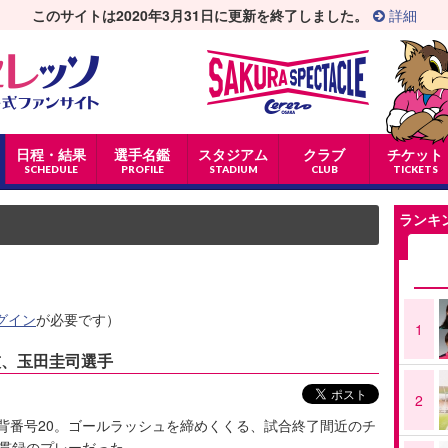
このサイトは2020年3月31日に更新を終了しました。
詳細
日程・結果
選手名鑑
スタジアム
クラブ
チケット
SCHEDULE
PROFILE
STADIUM
CLUB
TICKETS
ランキ
グイン
が必要です）
1
技、玉田圭司選手
2
背番号20。ゴールラッシュを締めくくる、試合終了間近のチ
た貫録のプレーだった。