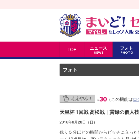
ニュース
フォト
TOP
NEWS
PHOTO
フォト
ええやん！
30
（この機能は
ロ
×
天皇杯 1回戦 高松戦｜貫録の個人
2016年8月28日（日）
残り５分ほどの時間からピッチに立った
ーム10点目は、高いテクニックを見せ