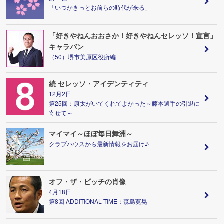
「いつかきっとお前らの時代が来る」
「好きやねんおおさか！好きやねんセレッソ！宣言」
キャラバン
（50）堺市美原区役所編
続 セレッソ・アイデンティティ
12月2日
第25回：康太がいてくれてよかった～藤本選手の引退に
寄せて～
マイマイ～ほぼ毎日舞洲～
クラブハウスから最新情報をお届け♪
オフ・ザ・ピッチの肖像
4月18日
第8回 ADDITIONAL TIME：森島寛晃