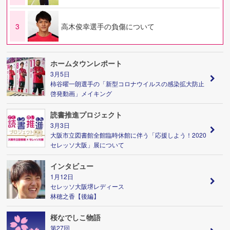
3
高木俊幸選手の負傷について
ホームタウンレポート
3月5日
柿谷曜一朗選手の「新型コロナウイルスの感染拡大防止
啓発動画」メイキング
読書推進プロジェクト
3月3日
大阪市立図書館全館臨時休館に伴う「応援しよう！2020
セレッソ大阪」展について
インタビュー
1月12日
セレッソ大阪堺レディース
林穂之香【後編】
桜なでしこ物語
第27回