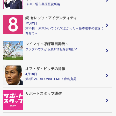
（50）堺市美原区役所編
続 セレッソ・アイデンティティ
12月2日
第25回：康太がいてくれてよかった～藤本選手の引退に
寄せて～
マイマイ～ほぼ毎日舞洲～
クラブハウスから最新情報をお届け♪
オフ・ザ・ピッチの肖像
4月18日
第8回 ADDITIONAL TIME：森島寛晃
サポートスタッフ通信