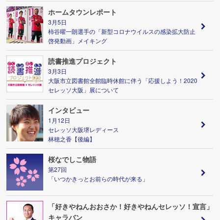
ホームタウンレポート
3月5日
柿谷曜一朗選手の「新型コロナウイルスの感染拡大防止
啓発動画」メイキング
読書推進プロジェクト
3月3日
大阪市立図書館全館臨時休館に伴う「応援しよう！2020
セレッソ大阪」展について
インタビュー
1月12日
セレッソ大阪堺レディース
林穂之香【後編】
桜なでしこ物語
第27回
「いつかきっとお前らの時代が来る」
「好きやねんおおさか！好きやねんセレッソ！宣言」
キャラバン