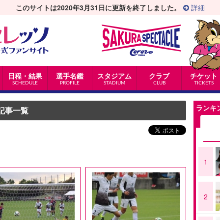
このサイトは2020年3月31日に更新を終了しました。
詳細
日程・結果
選手名鑑
スタジアム
クラブ
チケット
SCHEDULE
PROFILE
STADIUM
CLUB
TICKETS
ランキ
記事一覧
1
2