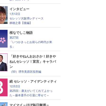
インタビュー
1月12日
セレッソ大阪堺レディース
林穂之香【後編】
桜なでしこ物語
第27回
「いつかきっとお前らの時代が来
る」
「好きやねんおおさか！好きや
ねんセレッソ！宣言」キャラバ
ン
（50）堺市美原区役所編
続 セレッソ・アイデンティティ
12月2日
第25回：康太がいてくれてよかっ
た～藤本選手の引退に寄せて～
マイマイ～ほぼ毎日舞洲～