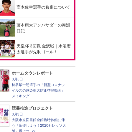
高木俊幸選手の負傷について
藤本康太アンバサダーの舞洲
日記
天皇杯 3回戦 金沢戦｜水沼宏
太選手が先制ゴール！
ホームタウンレポート
3月5日
柿谷曜一朗選手の「新型コロナウ
イルスの感染拡大防止啓発動画」
メイキング
読書推進プロジェクト
3月3日
大阪市立図書館全館臨時休館に伴
う「応援しよう！2020セレッソ大
阪」展について