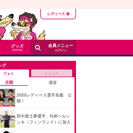
レディース
会員メニュー
グッズ
ログイン
GOODS
ング
フォト
ニュース
月間
通算
2020レディース選手名鑑 公
開！
田中亜土夢選手、HJKヘルシ
ンキ（フィンランド）に加入