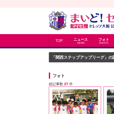
ニュース
フォト
TOP
NEWS
PHOTO
「関西ステップアップリーグ」の
フォト
総記事数
27
件