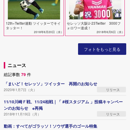
12th×Twitter連動 ツイッターでキイ
セレッソ大阪U-23Twitter 3000フ
タッター！
ォロワー達成！
2018年6月20日（水）
2018年6月6日（水）
フォトをもっと見る
ニュース
総記事数
79
件
「まいど！セレッソ」ツイッター 再開のお知らせ
2020年1月7日（火）
リリース
11/10川崎Ｆ戦、11/24柏戦｜「 #桜スタジアム 」投稿キャンペー
ンのお知らせ ※再掲
2018年11月19日（月）
リリース
動画：すべてがゴラッソ！ソウザ選手のゴール特集