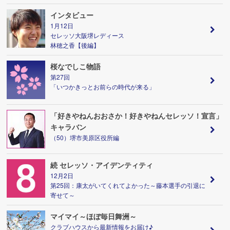
インタビュー
1月12日
セレッソ大阪堺レディース
林穂之香【後編】
桜なでしこ物語
第27回
「いつかきっとお前らの時代が来る」
「好きやねんおおさか！好きやねんセレッソ！宣言」
キャラバン
（50）堺市美原区役所編
続 セレッソ・アイデンティティ
12月2日
第25回：康太がいてくれてよかった～藤本選手の引退に
寄せて～
マイマイ～ほぼ毎日舞洲～
クラブハウスから最新情報をお届け♪