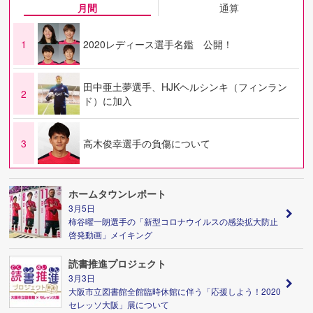
月間
通算
1
2020レディース選手名鑑 公開！
田中亜土夢選手、HJKヘルシンキ（フィンラン
2
ド）に加入
3
高木俊幸選手の負傷について
ホームタウンレポート
3月5日
柿谷曜一朗選手の「新型コロナウイルスの感染拡大防止
啓発動画」メイキング
読書推進プロジェクト
3月3日
大阪市立図書館全館臨時休館に伴う「応援しよう！2020
セレッソ大阪」展について