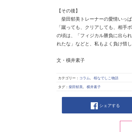
【その後】
柴田郁美トレーナーの愛情いっぱ
「蹴っても、クリアしても、相手ボー
の頃は、「フィジカル勝負に出られ
れたな」などと、私もよく負け惜
文・橫井素子
カテゴリー：
コラム
,
桜なでしこ物語
タグ：
柴田郁美
,
横井素子
シェアする