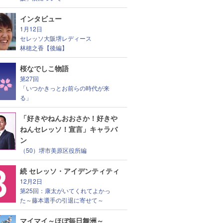
インタビュー
1月12日
セレッソ大阪堺レディース
林穂之香【後編】
桜なでしこ物語
第27回
「いつかきっとお前らの時代が来
る」
「好きやねんおおさか！好きや
ねんセレッソ！宣言」キャラバ
ン
（50）堺市美原区役所編
続 セレッソ・アイデンティティ
12月2日
第25回：康太がいてくれてよかっ
た～藤本選手の引退に寄せて～
マイマイ～ほぼ毎日舞洲～