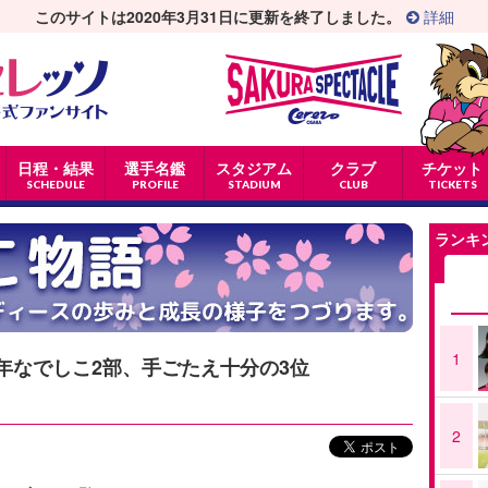
このサイトは2020年3月31日に更新を終了しました。
詳細
日程・結果
選手名鑑
スタジアム
クラブ
チケット
SCHEDULE
PROFILE
STADIUM
CLUB
TICKETS
ランキ
1
6年なでしこ2部、手ごたえ十分の3位
2