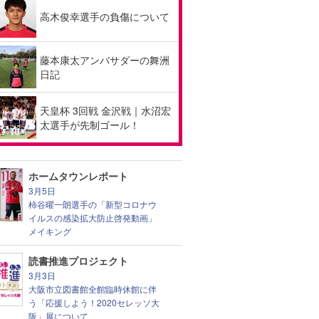
高木俊幸選手の負傷について
藤本康太アンバサダーの舞洲
日記
天皇杯 3回戦 金沢戦｜水沼宏
太選手が先制ゴール！
ホームタウンレポート
3月5日
柿谷曜一朗選手の「新型コロナウ
イルスの感染拡大防止啓発動画」
メイキング
読書推進プロジェクト
3月3日
大阪市立図書館全館臨時休館に伴
う「応援しよう！2020セレッソ大
阪」展について