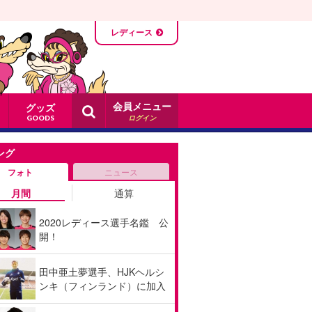
レディース
会員メニュー
グッズ
ログイン
GOODS
ング
フォト
ニュース
月間
通算
2020レディース選手名鑑 公
開！
田中亜土夢選手、HJKヘルシ
ンキ（フィンランド）に加入