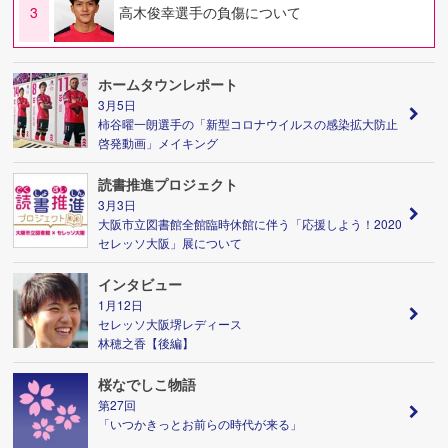
3
高木俊幸選手の負傷について
ホームタウンレポート
3月5日
柿谷曜一朗選手の「新型コロナウイルスの感染拡大防止
啓発動画」メイキング
読書推進プロジェクト
3月3日
大阪市立図書館全館臨時休館に伴う「応援しよう！2020
セレッソ大阪」展について
インタビュー
1月12日
セレッソ大阪堺レディース
林穂之香【後編】
桜なでしこ物語
第27回
「いつかきっとお前らの時代が来る」