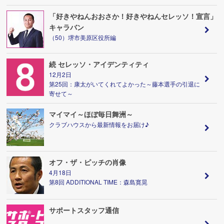
「好きやねんおおさか！好きやねんセレッソ！宣言」
キャラバン
（50）堺市美原区役所編
続 セレッソ・アイデンティティ
12月2日
第25回：康太がいてくれてよかった～藤本選手の引退に
寄せて～
マイマイ～ほぼ毎日舞洲～
クラブハウスから最新情報をお届け♪
オフ・ザ・ピッチの肖像
4月18日
第8回 ADDITIONAL TIME：森島寛晃
サポートスタッフ通信