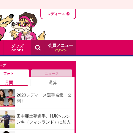
レディース
会員メニュー
グッズ
ログイン
GOODS
ング
フォト
ニュース
月間
通算
2020レディース選手名鑑 公
開！
田中亜土夢選手、HJKヘルシ
ンキ（フィンランド）に加入