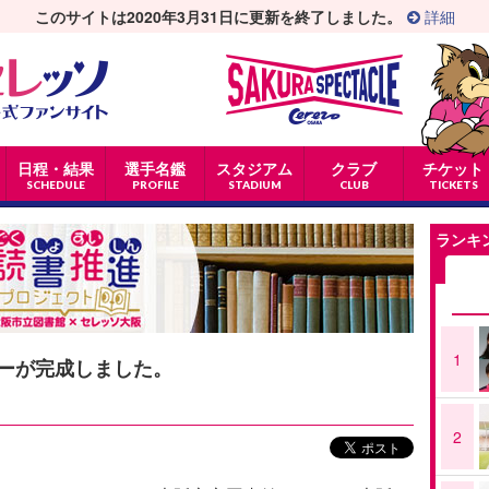
このサイトは2020年3月31日に更新を終了しました。
詳細
日程・結果
選手名鑑
スタジアム
クラブ
チケット
SCHEDULE
PROFILE
STADIUM
CLUB
TICKETS
ランキ
1
ーが完成しました。
2