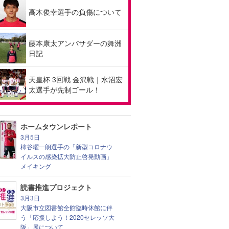
高木俊幸選手の負傷について
藤本康太アンバサダーの舞洲
日記
天皇杯 3回戦 金沢戦｜水沼宏
太選手が先制ゴール！
ホームタウンレポート
3月5日
柿谷曜一朗選手の「新型コロナウ
イルスの感染拡大防止啓発動画」
メイキング
読書推進プロジェクト
3月3日
大阪市立図書館全館臨時休館に伴
う「応援しよう！2020セレッソ大
阪」展について