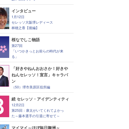
インタビュー
1月12日
セレッソ大阪堺レディース
林穂之香【後編】
桜なでしこ物語
第27回
「いつかきっとお前らの時代が来
る」
「好きやねんおおさか！好きや
ねんセレッソ！宣言」キャラバ
ン
（50）堺市美原区役所編
続 セレッソ・アイデンティティ
12月2日
第25回：康太がいてくれてよかっ
た～藤本選手の引退に寄せて～
マイマイ～ほぼ毎日舞洲～