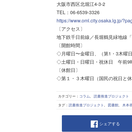
大阪市西区北堀江4-3-2
TEL：06-6539-3326
https://www.oml.city.osaka.lg.jp/?p
〔アクセス〕
地下鉄千日前線／長堀鶴見緑地線「
〔開館時間〕
◇月曜日〜金曜日、（第1・3木曜日
◇土曜日・日曜日・祝休日 午前9時
〔休館日〕
◇第１・３木曜日（国民の祝日と休
カテゴリー：
コラム
,
読書推進プロジェクト
タグ：
読書推進プロジェクト
,
図書館
,
木本
シェアする