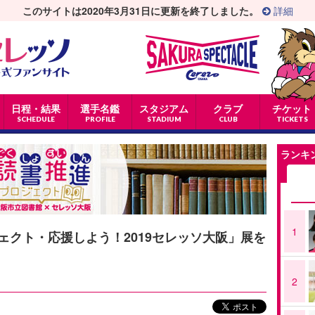
このサイトは2020年3月31日に更新を終了しました。
詳細
日程・結果
選手名鑑
スタジアム
クラブ
チケット
SCHEDULE
PROFILE
STADIUM
CLUB
TICKETS
ランキ
1
ェクト・応援しよう！2019セレッソ大阪」展を
2