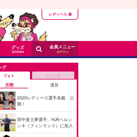
レディース
会員メニュー
グッズ
ログイン
GOODS
ング
フォト
ニュース
月間
通算
2020レディース選手名鑑 公
開！
田中亜土夢選手、HJKヘルシ
ンキ（フィンランド）に加入