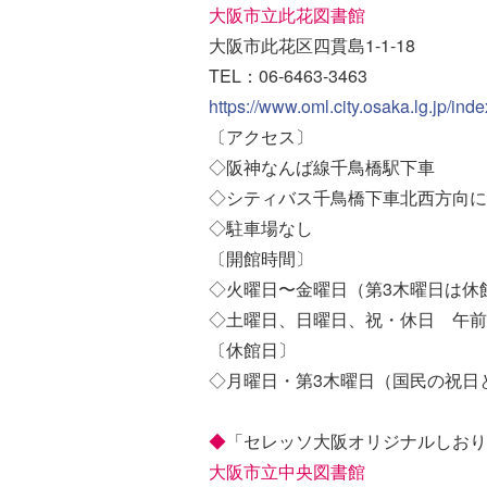
大阪市立此花図書館
大阪市此花区四貫島1-1-18
TEL：06-6463-3463
https://www.oml.city.osaka.lg.jp/i
〔アクセス〕
◇阪神なんば線千鳥橋駅下車
◇シティバス千鳥橋下車北西方向に3
◇駐車場なし
〔開館時間〕
◇火曜日〜金曜日（第3木曜日は休館
◇土曜日、日曜日、祝・休日 午前
〔休館日〕
◇月曜日・第3木曜日（国民の祝日
◆
「セレッソ大阪オリジナルしおり
大阪市立中央図書館