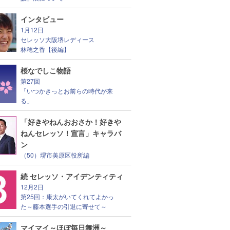
インタビュー
1月12日
セレッソ大阪堺レディース
林穂之香【後編】
桜なでしこ物語
第27回
「いつかきっとお前らの時代が来
る」
「好きやねんおおさか！好きや
ねんセレッソ！宣言」キャラバ
ン
（50）堺市美原区役所編
続 セレッソ・アイデンティティ
12月2日
第25回：康太がいてくれてよかっ
た～藤本選手の引退に寄せて～
マイマイ～ほぼ毎日舞洲～