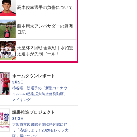
高木俊幸選手の負傷について
藤本康太アンバサダーの舞洲
日記
天皇杯 3回戦 金沢戦｜水沼宏
太選手が先制ゴール！
ホームタウンレポート
3月5日
柿谷曜一朗選手の「新型コロナウ
イルスの感染拡大防止啓発動画」
メイキング
読書推進プロジェクト
3月3日
大阪市立図書館全館臨時休館に伴
う「応援しよう！2020セレッソ大
阪」展について