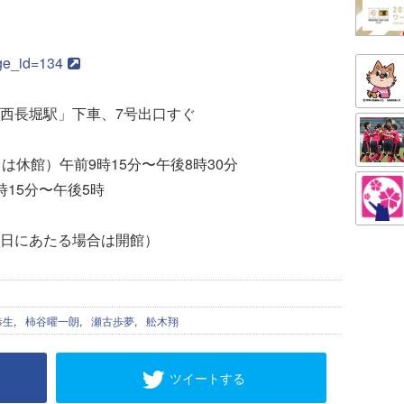
age_id=134
西長堀駅」下車、7号出口すぐ
は休館）午前9時15分〜午後8時30分
15分〜午後5時
日にあたる場合は開館）
恭生
,
柿谷曜一朗
,
瀬古歩夢
,
舩木翔
ツイートする